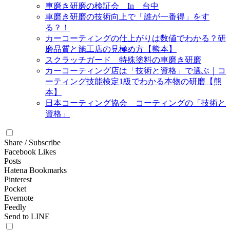
車磨き研磨の検証会 In 台中
車磨き研磨の技術向上で「誰が一番得」をす
る？！
カーコーティングの仕上がりは数値でわかる？研
磨品質と施工店の見極め方【熊本】
スクラッチガード 特殊塗料の車磨き研磨
カーコーティング店は「技術と資格」で選ぶ｜コ
ーティング技能検定1級でわかる本物の研磨【熊
本】
日本コーティング協会 コーティングの「技術と
資格」
Share / Subscribe
Facebook Likes
Posts
Hatena Bookmarks
Pinterest
Pocket
Evernote
Feedly
Send to LINE