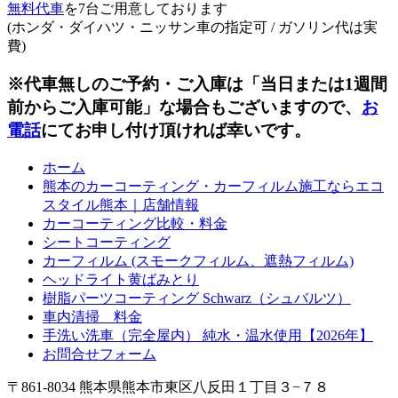
無料代車
を7台ご用意しております
(ホンダ・ダイハツ・ニッサン車の指定可 / ガソリン代は実
費)
※代車無しのご予約・ご入庫は「当日または1週間
前からご入庫可能」な場合もございますので、
お
電話
にてお申し付け頂ければ幸いです。
ホーム
熊本のカーコーティング・カーフィルム施工ならエコ
スタイル熊本｜店舗情報
カーコーティング比較・料金
シートコーティング
カーフィルム (スモークフィルム、遮熱フィルム)
ヘッドライト黄ばみとり
樹脂パーツコーティング Schwarz（シュバルツ）
車内清掃 料金
手洗い洗車（完全屋内） 純水・温水使用【2026年】
お問合せフォーム
〒861-8034 熊本県熊本市東区八反田１丁目３−７８