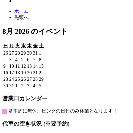
ホーム
先頭へ
8月 2026 のイベント
日
月
火
水
木
金
土
日
月
火
水
木
金
土
曜
曜
曜
曜
曜
曜
曜
2026
2026
2026
2026
2026
2026
2026
26
27
28
29
30
31
1
日
日
日
日
日
日
日
年
年
年
年
年
年
年
2026
2026
2026
2026
2026
2026
2026
2
3
4
5
6
7
8
7
7
7
7
7
7
8
年
年
年
年
年
年
年
2026
2026
2026
2026
2026
2026
2026
9
10
11
12
13
14
15
月
月
月
月
月
月
月
8
8
8
8
8
8
8
年
年
年
年
年
年
年
2026
2026
2026
2026
2026
2026
2026
16
17
18
19
20
21
22
26
27
28
29
30
31
1
月
月
月
月
月
月
月
8
8
8
8
8
8
8
年
年
年
年
年
年
年
2026
2026
2026
2026
2026
2026
2026
23
24
25
26
27
28
29
日
日
日
日
日
日
日
2
3
4
5
6
7
8
月
月
月
月
月
月
月
8
8
8
8
8
8
8
年
年
年
年
年
年
年
2026
2026
2026
2026
2026
2026
2026
30
31
1
2
3
4
5
日
日
日
日
日
日
日
9
10
11
12
13
14
15
月
月
月
月
月
月
月
8
8
8
8
8
8
8
年
年
年
年
年
年
年
日
日
日
日
日
日
日
16
17
18
19
20
21
22
月
月
月
月
月
月
月
8
8
9
9
9
9
9
営業日カレンダー
日
日
日
日
日
日
日
23
24
25
26
27
28
29
月
月
月
月
月
月
月
日
日
日
日
日
日
日
30
31
1
2
3
4
5
基本的に無休、ピンクの日付のみ休業となります！
日
日
日
日
日
日
日
代車の空き状況 (※要予約)