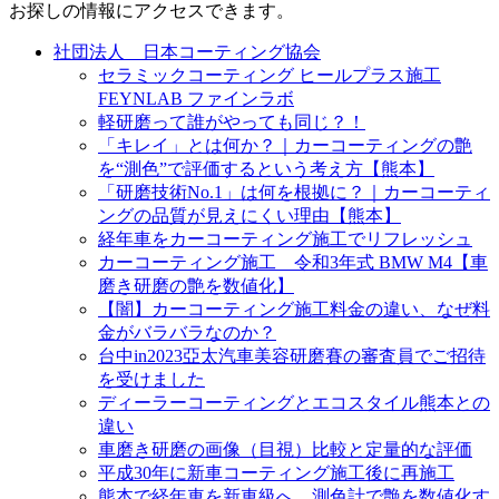
お探しの情報にアクセスできます。
社団法人 日本コーティング協会
セラミックコーティング ヒールプラス施工
FEYNLAB ファインラボ
軽研磨って誰がやっても同じ？！
「キレイ」とは何か？｜カーコーティングの艶
を“測色”で評価するという考え方【熊本】
「研磨技術No.1」は何を根拠に？｜カーコーティ
ングの品質が見えにくい理由【熊本】
経年車をカーコーティング施工でリフレッシュ
カーコーティング施工 令和3年式 BMW M4【車
磨き研磨の艶を数値化】
【闇】カーコーティング施工料金の違い、なぜ料
金がバラバラなのか？
台中in2023亞太汽車美容研磨賽の審査員でご招待
を受けました
ディーラーコーティングとエコスタイル熊本との
違い
車磨き研磨の画像（目視）比較と定量的な評価
平成30年に新車コーティング施工後に再施工
熊本で経年車を新車級へ。測色計で艶を数値化す