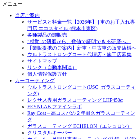
メニュー
当店ご案内
サービスと料金一覧【2026年】 | 車のお手入れ専
門店 エコスタイル (熊本市東区)
各種製品の卸販売
"感覚"の研磨から、数値で証明できる研磨へ。
【業販提携のご案内】新車・中古車の販売店様へ
ウルトラストロングコート代理店・施工店募集
サイトマップ
リンク（自動車関連）
個人情報保護方針
カーコーティング
ウルトラストロングコート(USC, ガラスコーティ
ング)
レクサス専用ガラスコーティング LHP450α
FEYNLAB ファインラボ
Ray Coat – 高コスパの２年耐久ガラスコーティン
グ
ガラスコーティング ECHELON（エシュロン）
クリスタルキーパー