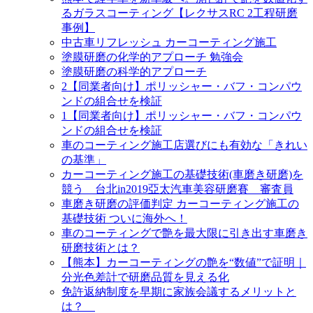
るガラスコーティング【レクサスRC 2工程研磨
事例】
中古車リフレッシュ カーコーティング施工
塗膜研磨の化学的アプローチ 勉強会
塗膜研磨の科学的アプローチ
2【同業者向け】ポリッシャー・バフ・コンパウ
ンドの組合せを検証
1【同業者向け】ポリッシャー・バフ・コンパウ
ンドの組合せを検証
車のコーティング施工店選びにも有効な「きれい
の基準」
カーコーティング施工の基礎技術(車磨き研磨)を
競う 台北in2019亞太汽車美容研磨賽 審査員
車磨き研磨の評価判定 カーコーティング施工の
基礎技術 ついに海外へ！
車のコーティングで艶を最大限に引き出す車磨き
研磨技術とは？
【熊本】カーコーティングの艶を“数値”で証明｜
分光色差計で研磨品質を見える化
免許返納制度を早期に家族会議するメリットと
は？