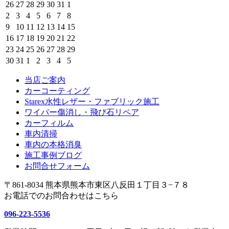
曜
曜
曜
曜
曜
曜
曜
2026
2026
2026
2026
2026
2026
2026
26
27
28
29
30
31
1
日
日
日
日
日
日
日
年
年
年
年
年
年
年
2026
2026
2026
2026
2026
2026
2026
2
3
4
5
6
7
8
7
7
7
7
7
7
8
年
年
年
年
年
年
年
2026
2026
2026
2026
2026
2026
2026
9
10
11
12
13
14
15
月
月
月
月
月
月
月
8
8
8
8
8
8
8
年
年
年
年
年
年
年
2026
2026
2026
2026
2026
2026
2026
16
17
18
19
20
21
22
26
27
28
29
30
31
1
月
月
月
月
月
月
月
8
8
8
8
8
8
8
年
年
年
年
年
年
年
2026
2026
2026
2026
2026
2026
2026
23
24
25
26
27
28
29
日
日
日
日
日
日
日
2
3
4
5
6
7
8
月
月
月
月
月
月
月
8
8
8
8
8
8
8
年
年
年
年
年
年
年
2026
2026
2026
2026
2026
2026
2026
30
31
1
2
3
4
5
日
日
日
日
日
日
日
9
10
11
12
13
14
15
月
月
月
月
月
月
月
8
8
8
8
8
8
8
年
年
年
年
年
年
年
日
日
日
日
日
日
日
16
17
18
19
20
21
22
月
月
月
月
月
月
月
8
8
当店ご案内
9
9
9
9
9
日
日
日
日
日
日
日
23
24
25
26
27
28
29
月
月
月
月
月
月
月
カーコーティング
日
日
日
日
日
日
日
30
31
1
2
3
4
5
Starex水性レザー・ファブリック施工
日
日
日
日
日
日
日
ワイパー傷消し・飛び石リペア
カーフィルム
車内清掃
車内の本格消臭
施工事例ブログ
お問合せフォーム
〒861-8034 熊本県熊本市東区八反田１丁目３−７８
お電話でのお問合わせはこちら
096-223-5536