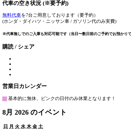
代車の空き状況 (※要予約)
無料代車
を7台ご用意しております（要予約）
(ホンダ・ダイハツ・ニッサン車 / ガソリン代のみ実費)
※代車無しでのご入庫も対応可能です（当日〜数日前のご予約でお預かり
購読 / シェア
営業日カレンダー
基本的に無休、ピンクの日付のみ休業となります！
8月 2026 のイベント
日
月
火
水
木
金
土
日
月
火
水
木
金
土