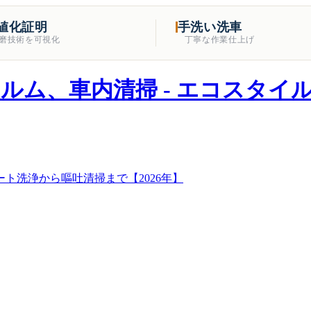
値化証明
手洗い洗車
磨技術を可視化
丁寧な作業仕上げ
ト洗浄から嘔吐清掃まで【2026年】