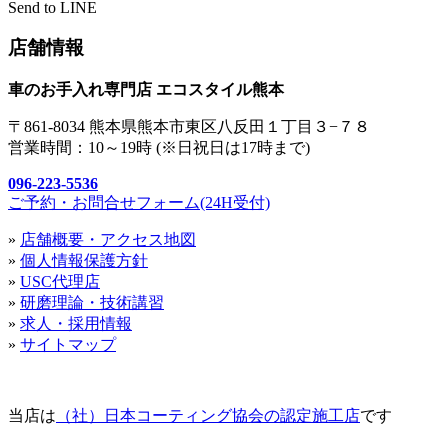
Send to LINE
店舗情報
車のお手入れ専門店 エコスタイル熊本
〒861-8034 熊本県熊本市東区八反田１丁目３−７８
営業時間：10～19時 (※日祝日は17時まで)
096-223-5536
ご予約・お問合せフォーム(24H受付)
»
店舗概要・アクセス地図
»
個人情報保護方針
»
USC代理店
»
研磨理論・技術講習
»
求人・採用情報
»
サイトマップ
当店は
（社）日本コーティング協会の認定施工店
です