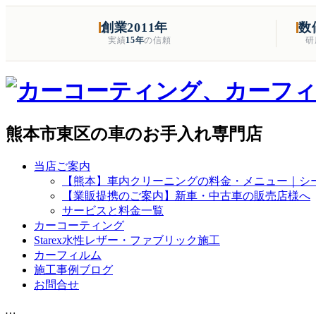
創業2011年
数
実績
15年
の信頼
研
熊本市東区の車のお手入れ専門店
当店ご案内
【熊本】車内クリーニングの料金・メニュー｜シー
【業販提携のご案内】新車・中古車の販売店様へ
サービスと料金一覧
カーコーティング
Starex水性レザー・ファブリック施工
カーフィルム
施工事例ブログ
お問合せ
…