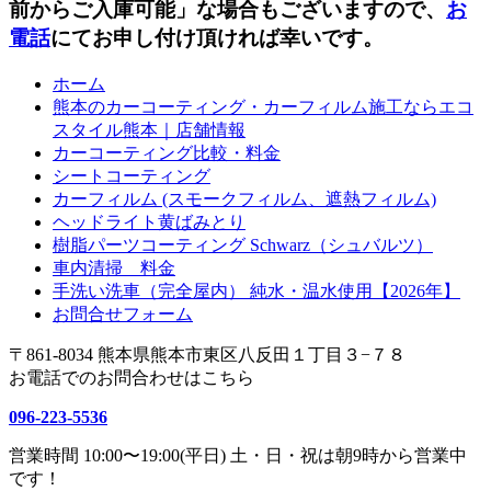
前からご入庫可能」な場合もございますので、
お
電話
にてお申し付け頂ければ幸いです。
ホーム
熊本のカーコーティング・カーフィルム施工ならエコ
スタイル熊本｜店舗情報
カーコーティング比較・料金
シートコーティング
カーフィルム (スモークフィルム、遮熱フィルム)
ヘッドライト黄ばみとり
樹脂パーツコーティング Schwarz（シュバルツ）
車内清掃 料金
手洗い洗車（完全屋内） 純水・温水使用【2026年】
お問合せフォーム
〒861-8034 熊本県熊本市東区八反田１丁目３−７８
お電話でのお問合わせはこちら
096-223-5536
営業時間 10:00〜19:00(平日) 土・日・祝は朝9時から営業中
です！