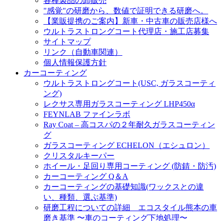
各種製品の卸販売
"感覚"の研磨から、数値で証明できる研磨へ。
【業販提携のご案内】新車・中古車の販売店様へ
ウルトラストロングコート代理店・施工店募集
サイトマップ
リンク（自動車関連）
個人情報保護方針
カーコーティング
ウルトラストロングコート(USC, ガラスコーティ
ング)
レクサス専用ガラスコーティング LHP450α
FEYNLAB ファインラボ
Ray Coat – 高コスパの２年耐久ガラスコーティン
グ
ガラスコーティング ECHELON（エシュロン）
クリスタルキーパー
ホイール・足回り専用コーティング (防錆・防汚)
カーコーティング Q＆A
カーコーティングの基礎知識(ワックスとの違
い、種類、選ぶ基準)
研磨工程についての詳細 エコスタイル熊本の車
磨き基準 〜車のコーティング下地処理〜