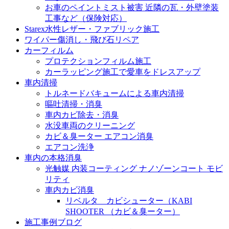
お車のペイントミスト被害 近隣の瓦・外壁塗装
工事など（保険対応）
Starex水性レザー・ファブリック施工
ワイパー傷消し・飛び石リペア
カーフィルム
プロテクションフィルム施工
カーラッピング施工で愛車をドレスアップ
車内清掃
トルネードバキュームによる車内清掃
嘔吐清掃・消臭
車内カビ除去・消臭
水没車両のクリーニング
カビ＆臭ーター エアコン消臭
エアコン洗浄
車内の本格消臭
光触媒 内装コーティング ナノゾーンコート モビ
リティ
車内カビ消臭
リベルタ カビシューター（KABI
SHOOTER （カビ＆臭ーター）
施工事例ブログ