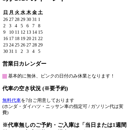
日
月
火
水
木
金
土
日
月
火
水
木
金
土
曜
曜
曜
曜
曜
曜
曜
2026
2026
2026
2026
2026
2026
2026
26
27
28
29
30
31
1
日
日
日
日
日
日
日
年
年
年
年
年
年
年
2026
2026
2026
2026
2026
2026
2026
2
3
4
5
6
7
8
7
7
7
7
7
7
8
年
年
年
年
年
年
年
2026
2026
2026
2026
2026
2026
2026
9
10
11
12
13
14
15
月
月
月
月
月
月
月
8
8
8
8
8
8
8
年
年
年
年
年
年
年
2026
2026
2026
2026
2026
2026
2026
16
17
18
19
20
21
22
26
27
28
29
30
31
1
月
月
月
月
月
月
月
8
8
8
8
8
8
8
年
年
年
年
年
年
年
2026
2026
2026
2026
2026
2026
2026
23
24
25
26
27
28
29
日
日
日
日
日
日
日
2
3
4
5
6
7
8
月
月
月
月
月
月
月
8
8
8
8
8
8
8
年
年
年
年
年
年
年
2026
2026
2026
2026
2026
2026
2026
30
31
1
2
3
4
5
日
日
日
日
日
日
日
9
10
11
12
13
14
15
月
月
月
月
月
月
月
8
8
8
8
8
8
8
年
年
年
年
年
年
年
日
日
日
日
日
日
日
16
17
18
19
20
21
22
月
月
月
月
月
月
月
8
8
9
9
9
9
9
営業日カレンダー
日
日
日
日
日
日
日
23
24
25
26
27
28
29
月
月
月
月
月
月
月
日
日
日
日
日
日
日
30
31
1
2
3
4
5
基本的に無休、ピンクの日付のみ休業となります！
日
日
日
日
日
日
日
代車の空き状況 (※要予約)
無料代車
を7台ご用意しております
(ホンダ・ダイハツ・ニッサン車の指定可 / ガソリン代は実
費)
※代車無しのご予約・ご入庫は「当日または1週間