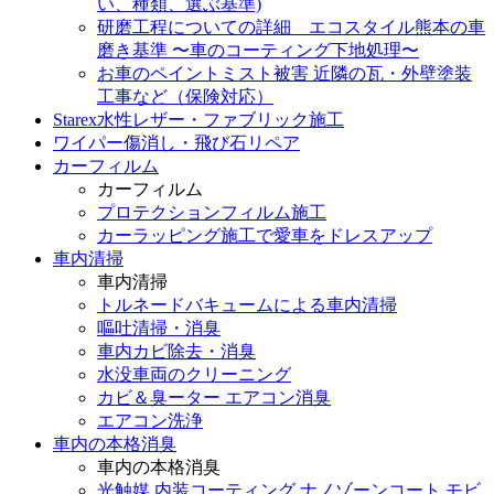
い、種類、選ぶ基準)
研磨工程についての詳細 エコスタイル熊本の車
磨き基準 〜車のコーティング下地処理〜
お車のペイントミスト被害 近隣の瓦・外壁塗装
工事など（保険対応）
Starex水性レザー・ファブリック施工
ワイパー傷消し・飛び石リペア
カーフィルム
カーフィルム
プロテクションフィルム施工
カーラッピング施工で愛車をドレスアップ
車内清掃
車内清掃
トルネードバキュームによる車内清掃
嘔吐清掃・消臭
車内カビ除去・消臭
水没車両のクリーニング
カビ＆臭ーター エアコン消臭
エアコン洗浄
車内の本格消臭
車内の本格消臭
光触媒 内装コーティング ナノゾーンコート モビ