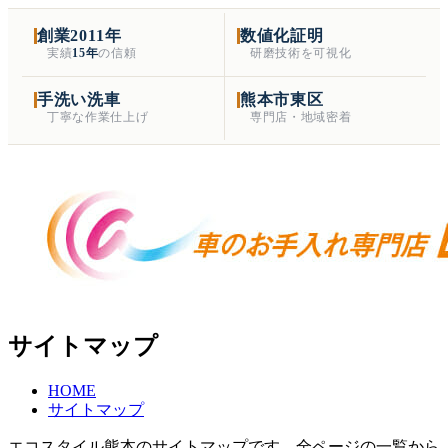
創業2011年
数値化証明
実績
15年
の信頼
研磨技術を可視化
手洗い洗車
熊本市東区
丁寧な作業仕上げ
専門店・地域密着
サイトマップ
HOME
サイトマップ
エコスタイル熊本のサイトマップです。全ページの一覧から