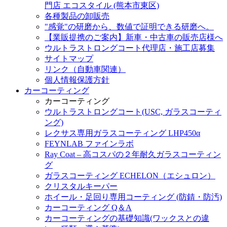
門店 エコスタイル (熊本市東区)
各種製品の卸販売
"感覚"の研磨から、数値で証明できる研磨へ。
【業販提携のご案内】新車・中古車の販売店様へ
ウルトラストロングコート代理店・施工店募集
サイトマップ
リンク（自動車関連）
個人情報保護方針
カーコーティング
カーコーティング
ウルトラストロングコート(USC, ガラスコーティ
ング)
レクサス専用ガラスコーティング LHP450α
FEYNLAB ファインラボ
Ray Coat – 高コスパの２年耐久ガラスコーティン
グ
ガラスコーティング ECHELON（エシュロン）
クリスタルキーパー
ホイール・足回り専用コーティング (防錆・防汚)
カーコーティング Q＆A
カーコーティングの基礎知識(ワックスとの違