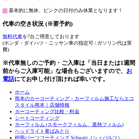
日
日
日
日
日
日
日
23
24
25
26
27
28
29
月
月
月
月
月
月
月
日
日
日
日
日
日
日
30
31
1
2
3
4
5
基本的に無休、ピンクの日付のみ休業となります！
日
日
日
日
日
日
日
代車の空き状況 (※要予約)
無料代車
を7台ご用意しております
(ホンダ・ダイハツ・ニッサン車の指定可 / ガソリン代は実
費)
※代車無しのご予約・ご入庫は「当日または1週間
前からご入庫可能」な場合もございますので、
お
電話
にてお申し付け頂ければ幸いです。
ホーム
熊本のカーコーティング・カーフィルム施工ならエコ
スタイル熊本｜店舗情報
カーコーティング比較・料金
シートコーティング
カーフィルム (スモークフィルム、遮熱フィルム)
ヘッドライト黄ばみとり
樹脂パーツコーティング Schwarz（シュバルツ）