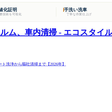
値化証明
手洗い洗車
磨技術を可視化
丁寧な作業仕上げ
ト洗浄から嘔吐清掃まで【2026年】