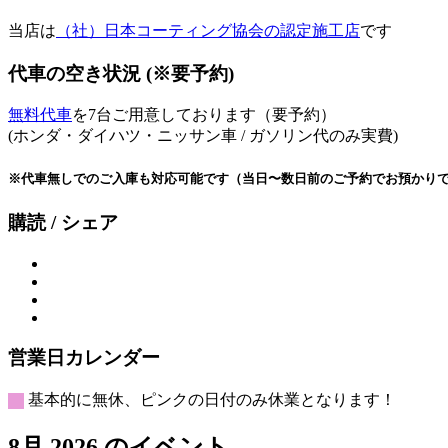
当店は
（社）日本コーティング協会の認定施工店
です
代車の空き状況 (※要予約)
無料代車
を7台ご用意しております（要予約）
(ホンダ・ダイハツ・ニッサン車 / ガソリン代のみ実費)
※代車無しでのご入庫も対応可能です（当日〜数日前のご予約でお預かり
購読 / シェア
営業日カレンダー
基本的に無休、ピンクの日付のみ休業となります！
8月 2026 のイベント