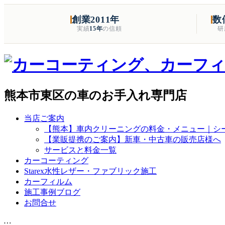
創業2011年
数
実績
15年
の信頼
研
熊本市東区の車のお手入れ専門店
当店ご案内
【熊本】車内クリーニングの料金・メニュー｜シー
【業販提携のご案内】新車・中古車の販売店様へ
サービスと料金一覧
カーコーティング
Starex水性レザー・ファブリック施工
カーフィルム
施工事例ブログ
お問合せ
…