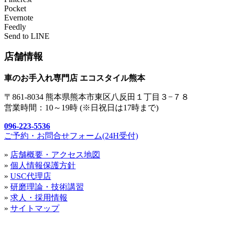
Pocket
Evernote
Feedly
Send to LINE
店舗情報
車のお手入れ専門店 エコスタイル熊本
〒861-8034 熊本県熊本市東区八反田１丁目３−７８
営業時間：10～19時 (※日祝日は17時まで)
096-223-5536
ご予約・お問合せフォーム(24H受付)
»
店舗概要・アクセス地図
»
個人情報保護方針
»
USC代理店
»
研磨理論・技術講習
»
求人・採用情報
»
サイトマップ