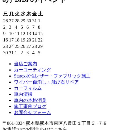
日
月
火
水
木
金
土
日
月
火
水
木
金
土
曜
曜
曜
曜
曜
曜
曜
2026
2026
2026
2026
2026
2026
2026
26
27
28
29
30
31
1
日
日
日
日
日
日
日
年
年
年
年
年
年
年
2026
2026
2026
2026
2026
2026
2026
2
3
4
5
6
7
8
7
7
7
7
7
7
8
年
年
年
年
年
年
年
2026
2026
2026
2026
2026
2026
2026
9
10
11
12
13
14
15
月
月
月
月
月
月
月
8
8
8
8
8
8
8
年
年
年
年
年
年
年
2026
2026
2026
2026
2026
2026
2026
16
17
18
19
20
21
22
26
27
28
29
30
31
1
月
月
月
月
月
月
月
8
8
8
8
8
8
8
年
年
年
年
年
年
年
2026
2026
2026
2026
2026
2026
2026
23
24
25
26
27
28
29
日
日
日
日
日
日
日
2
3
4
5
6
7
8
月
月
月
月
月
月
月
8
8
8
8
8
8
8
年
年
年
年
年
年
年
2026
2026
2026
2026
2026
2026
2026
30
31
1
2
3
4
5
日
日
日
日
日
日
日
9
10
11
12
13
14
15
月
月
月
月
月
月
月
8
8
8
8
8
8
8
年
年
年
年
年
年
年
日
日
日
日
日
日
日
16
17
18
19
20
21
22
月
月
月
月
月
月
月
8
8
当店ご案内
9
9
9
9
9
日
日
日
日
日
日
日
23
24
25
26
27
28
29
月
月
月
月
月
月
月
カーコーティング
日
日
日
日
日
日
日
30
31
1
2
3
4
5
Starex水性レザー・ファブリック施工
日
日
日
日
日
日
日
ワイパー傷消し・飛び石リペア
カーフィルム
車内清掃
車内の本格消臭
施工事例ブログ
お問合せフォーム
〒861-8034 熊本県熊本市東区八反田１丁目３−７８
お電話でのお問合わせはこちら