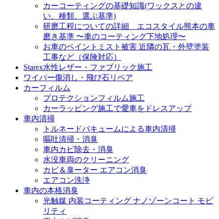
カーコーティングの基礎知識(ワックスとの違
い、種類、選ぶ基準)
研磨工程についての詳細 エコスタイル熊本の車
磨き基準 〜車のコーティング下地処理〜
お車のペイントミスト被害 近隣の瓦・外壁塗装
工事など（保険対応）
Starex水性レザー・ファブリック施工
ワイパー傷消し・飛び石リペア
カーフィルム
プロテクションフィルム施工
カーラッピング施工で愛車をドレスアップ
車内清掃
トルネードバキュームによる車内清掃
嘔吐清掃・消臭
車内カビ除去・消臭
水没車両のクリーニング
カビ＆臭ーター エアコン消臭
エアコン洗浄
車内の本格消臭
光触媒 内装コーティング ナノゾーンコート モビ
リティ