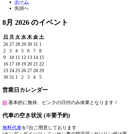
ホーム
先頭へ
8月 2026 のイベント
日
月
火
水
木
金
土
日
月
火
水
木
金
土
曜
曜
曜
曜
曜
曜
曜
2026
2026
2026
2026
2026
2026
2026
26
27
28
29
30
31
1
日
日
日
日
日
日
日
年
年
年
年
年
年
年
2026
2026
2026
2026
2026
2026
2026
2
3
4
5
6
7
8
7
7
7
7
7
7
8
年
年
年
年
年
年
年
2026
2026
2026
2026
2026
2026
2026
9
10
11
12
13
14
15
月
月
月
月
月
月
月
8
8
8
8
8
8
8
年
年
年
年
年
年
年
2026
2026
2026
2026
2026
2026
2026
16
17
18
19
20
21
22
26
27
28
29
30
31
1
月
月
月
月
月
月
月
8
8
8
8
8
8
8
年
年
年
年
年
年
年
2026
2026
2026
2026
2026
2026
2026
23
24
25
26
27
28
29
日
日
日
日
日
日
日
2
3
4
5
6
7
8
月
月
月
月
月
月
月
8
8
8
8
8
8
8
年
年
年
年
年
年
年
2026
2026
2026
2026
2026
2026
2026
30
31
1
2
3
4
5
日
日
日
日
日
日
日
9
10
11
12
13
14
15
月
月
月
月
月
月
月
8
8
8
8
8
8
8
年
年
年
年
年
年
年
日
日
日
日
日
日
日
16
17
18
19
20
21
22
月
月
月
月
月
月
月
8
8
9
9
9
9
9
営業日カレンダー
日
日
日
日
日
日
日
23
24
25
26
27
28
29
月
月
月
月
月
月
月
日
日
日
日
日
日
日
30
31
1
2
3
4
5
基本的に無休、ピンクの日付のみ休業となります！
日
日
日
日
日
日
日
代車の空き状況 (※要予約)
無料代車
を7台ご用意しております
(ホンダ・ダイハツ・ニッサン車の指定可 / ガソリン代は実