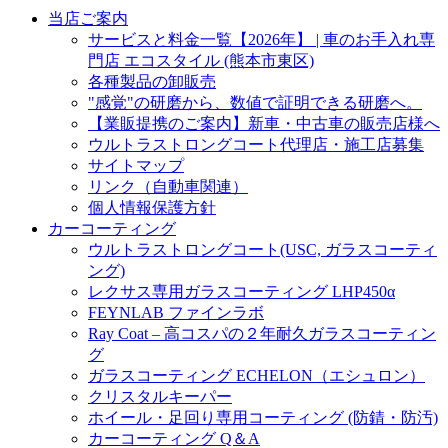
当店ご案内
サービスと料金一覧【2026年】 | 車のお手入れ専
門店 エコスタイル (熊本市東区)
各種製品の卸販売
"感覚"の研磨から、数値で証明できる研磨へ。
【業販提携のご案内】新車・中古車の販売店様へ
ウルトラストロングコート代理店・施工店募集
サイトマップ
リンク（自動車関連）
個人情報保護方針
カーコーティング
ウルトラストロングコート(USC, ガラスコーティ
ング)
レクサス専用ガラスコーティング LHP450α
FEYNLAB ファインラボ
Ray Coat – 高コスパの２年耐久ガラスコーティン
グ
ガラスコーティング ECHELON（エシュロン）
クリスタルキーパー
ホイール・足回り専用コーティング (防錆・防汚)
カーコーティング Q＆A