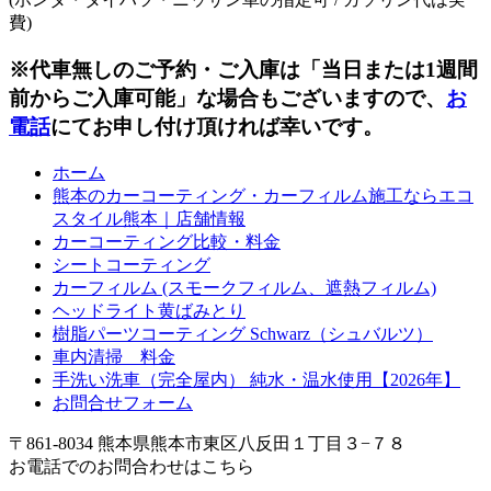
費)
※代車無しのご予約・ご入庫は「当日または1週間
前からご入庫可能」な場合もございますので、
お
電話
にてお申し付け頂ければ幸いです。
ホーム
熊本のカーコーティング・カーフィルム施工ならエコ
スタイル熊本｜店舗情報
カーコーティング比較・料金
シートコーティング
カーフィルム (スモークフィルム、遮熱フィルム)
ヘッドライト黄ばみとり
樹脂パーツコーティング Schwarz（シュバルツ）
車内清掃 料金
手洗い洗車（完全屋内） 純水・温水使用【2026年】
お問合せフォーム
〒861-8034 熊本県熊本市東区八反田１丁目３−７８
お電話でのお問合わせはこちら