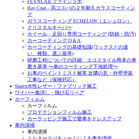
FEYNLAB ファインラボ
Ray Coat – 高コスパの２年耐久ガラスコーティン
グ
ガラスコーティング ECHELON（エシュロン）
クリスタルキーパー
ホイール・足回り専用コーティング (防錆・防汚)
カーコーティング Q＆A
カーコーティングの基礎知識(ワックスとの違
い、種類、選ぶ基準)
研磨工程についての詳細 エコスタイル熊本の車
磨き基準 〜車のコーティング下地処理〜
お車のペイントミスト被害 近隣の瓦・外壁塗装
工事など（保険対応）
Starex水性レザー・ファブリック施工
ワイパー傷消し・飛び石リペア
カーフィルム
カーフィルム
プロテクションフィルム施工
カーラッピング施工で愛車をドレスアップ
車内清掃
車内清掃
トルネードバキュームによる車内清掃