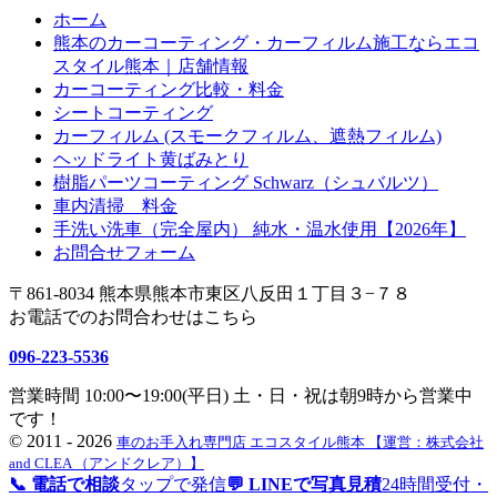
ホーム
熊本のカーコーティング・カーフィルム施工ならエコ
スタイル熊本｜店舗情報
カーコーティング比較・料金
シートコーティング
カーフィルム (スモークフィルム、遮熱フィルム)
ヘッドライト黄ばみとり
樹脂パーツコーティング Schwarz（シュバルツ）
車内清掃 料金
手洗い洗車（完全屋内） 純水・温水使用【2026年】
お問合せフォーム
〒861-8034 熊本県熊本市東区八反田１丁目３−７８
お電話でのお問合わせはこちら
096-223-5536
営業時間 10:00〜19:00(平日) 土・日・祝は朝9時から営業中
です！
©
2011 - 2026
車のお手入れ専門店 エコスタイル熊本 【運営：株式会社
and CLEA （アンドクレア）】
📞 電話で相談
タップで発信
💬 LINEで写真見積
24時間受付・