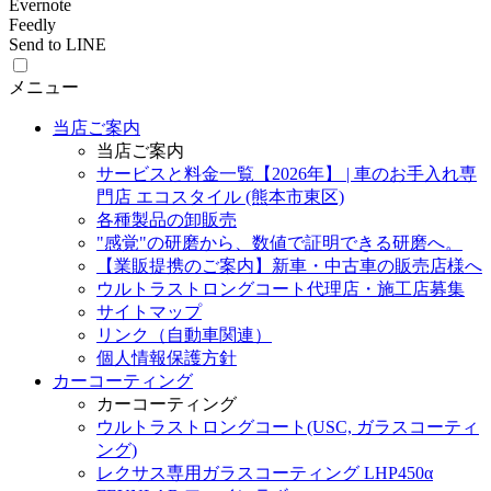
Evernote
Feedly
Send to LINE
メニュー
当店ご案内
当店ご案内
サービスと料金一覧【2026年】 | 車のお手入れ専
門店 エコスタイル (熊本市東区)
各種製品の卸販売
"感覚"の研磨から、数値で証明できる研磨へ。
【業販提携のご案内】新車・中古車の販売店様へ
ウルトラストロングコート代理店・施工店募集
サイトマップ
リンク（自動車関連）
個人情報保護方針
カーコーティング
カーコーティング
ウルトラストロングコート(USC, ガラスコーティ
ング)
レクサス専用ガラスコーティング LHP450α