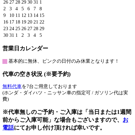
曜
曜
曜
曜
曜
曜
曜
2026
2026
2026
2026
2026
2026
2026
26
27
28
29
30
31
1
日
日
日
日
日
日
日
年
年
年
年
年
年
年
2026
2026
2026
2026
2026
2026
2026
2
3
4
5
6
7
8
7
7
7
7
7
7
8
年
年
年
年
年
年
年
2026
2026
2026
2026
2026
2026
2026
9
10
11
12
13
14
15
月
月
月
月
月
月
月
8
8
8
8
8
8
8
年
年
年
年
年
年
年
2026
2026
2026
2026
2026
2026
2026
16
17
18
19
20
21
22
26
27
28
29
30
31
1
月
月
月
月
月
月
月
8
8
8
8
8
8
8
年
年
年
年
年
年
年
2026
2026
2026
2026
2026
2026
2026
23
24
25
26
27
28
29
日
日
日
日
日
日
日
2
3
4
5
6
7
8
月
月
月
月
月
月
月
8
8
8
8
8
8
8
年
年
年
年
年
年
年
2026
2026
2026
2026
2026
2026
2026
30
31
1
2
3
4
5
日
日
日
日
日
日
日
9
10
11
12
13
14
15
月
月
月
月
月
月
月
8
8
8
8
8
8
8
年
年
年
年
年
年
年
日
日
日
日
日
日
日
16
17
18
19
20
21
22
月
月
月
月
月
月
月
8
8
9
9
9
9
9
営業日カレンダー
日
日
日
日
日
日
日
23
24
25
26
27
28
29
月
月
月
月
月
月
月
日
日
日
日
日
日
日
30
31
1
2
3
4
5
基本的に無休、ピンクの日付のみ休業となります！
日
日
日
日
日
日
日
代車の空き状況 (※要予約)
無料代車
を7台ご用意しております
(ホンダ・ダイハツ・ニッサン車の指定可 / ガソリン代は実
費)
※代車無しのご予約・ご入庫は「当日または1週間
前からご入庫可能」な場合もございますので、
お
電話
にてお申し付け頂ければ幸いです。