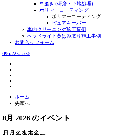
車磨き (研磨・下地処理)
ポリマーコーティング
ポリマーコーティング
ピュアキーパー
車内クリーニング施工事例
ヘッドライト黄ばみ取り施工事例
お問合せフォーム
096-223-5536
ホーム
先頭へ
8月 2026 のイベント
日
月
火
水
木
金
土
日
月
火
水
木
金
土