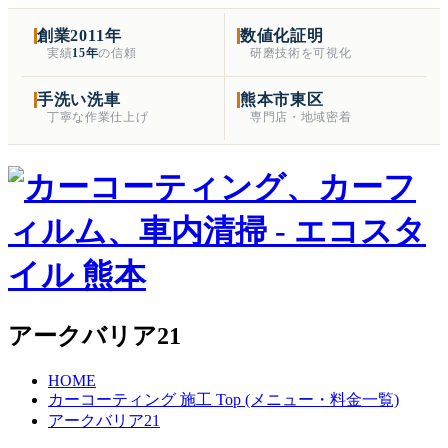
創業2011年
数値化証明
実績
15年
の信頼
研磨技術を可視化
手洗い洗車
熊本市東区
丁寧な作業仕上げ
専門店・地域密着
アークバリア21
HOME
カーコーティング 施工 Top (メニュー・料金一覧)
アークバリア21