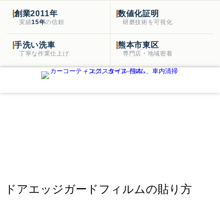
創業2011年
数値化証明
実績
15年
の信頼
研磨技術を可視化
手洗い洗車
熊本市東区
丁寧な作業仕上げ
専門店・地域密着
ドアエッジガード ペイントプロテクションフィルム貼り方
HOME
サイド , …
約4分
ドアエッジガード ペイントプロテクションフィルム貼り方
ドアエッジガードフィルムの貼り方