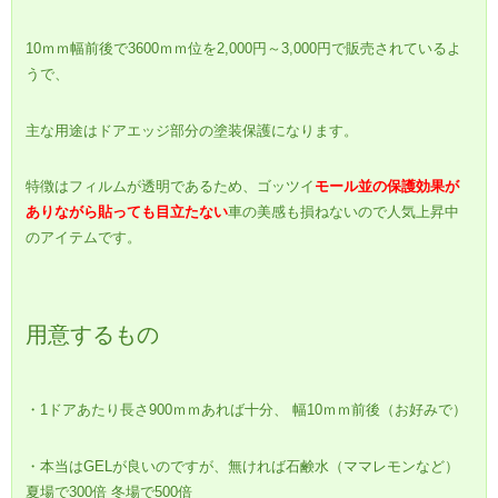
10ｍｍ幅前後で3600ｍｍ位を2,000円～3,000円で販売されているよ
うで、
主な用途はドアエッジ部分の塗装保護になります。
特徴はフィルムが透明であるため、ゴッツイ
モール並の保護効果が
ありながら貼っても目立たない
車の美感も損ねないので人気上昇中
のアイテムです。
用意するもの
・1ドアあたり長さ900ｍｍあれば十分、 幅10ｍｍ前後（お好みで）
・本当はGELが良いのですが、無ければ石鹸水（ママレモンなど）
夏場で300倍 冬場で500倍