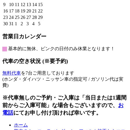
7
7
7
7
7
7
8
年
年
年
年
年
年
年
2026
2026
2026
2026
2026
2026
2026
9
10
11
12
13
14
15
月
月
月
月
月
月
月
8
8
8
8
8
8
8
年
年
年
年
年
年
年
2026
2026
2026
2026
2026
2026
2026
16
17
18
19
20
21
22
26
27
28
29
30
31
1
月
月
月
月
月
月
月
8
8
8
8
8
8
8
年
年
年
年
年
年
年
2026
2026
2026
2026
2026
2026
2026
23
24
25
26
27
28
29
日
日
日
日
日
日
日
2
3
4
5
6
7
8
月
月
月
月
月
月
月
8
8
8
8
8
8
8
年
年
年
年
年
年
年
2026
2026
2026
2026
2026
2026
2026
30
31
1
2
3
4
5
日
日
日
日
日
日
日
9
10
11
12
13
14
15
月
月
月
月
月
月
月
8
8
8
8
8
8
8
年
年
年
年
年
年
年
日
日
日
日
日
日
日
16
17
18
19
20
21
22
月
月
月
月
月
月
月
8
8
9
9
9
9
9
営業日カレンダー
日
日
日
日
日
日
日
23
24
25
26
27
28
29
月
月
月
月
月
月
月
日
日
日
日
日
日
日
30
31
1
2
3
4
5
基本的に無休、ピンクの日付のみ休業となります！
日
日
日
日
日
日
日
代車の空き状況 (※要予約)
無料代車
を7台ご用意しております
(ホンダ・ダイハツ・ニッサン車の指定可 / ガソリン代は実
費)
※代車無しのご予約・ご入庫は「当日または1週間
前からご入庫可能」な場合もございますので、
お
電話
にてお申し付け頂ければ幸いです。
ホーム