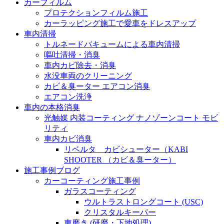
カーフィルム
プロテクションフィルム施工
カーラッピング施工で愛車をドレスアップ
車内清掃
トルネードバキュームによる車内清掃
嘔吐清掃・消臭
車内カビ除去・消臭
水没車両のクリーニング
カビ＆臭ーター エアコン消臭
エアコン洗浄
車内の本格消臭
光触媒 内装コーティング ナノゾーンコート モビ
リティ
車内カビ消臭
リベルタ カビシューター（KABI
SHOOTER （カビ＆臭ーター）
施工事例ブログ
カーコーティング施工事例
ガラスコーティング
ウルトラストロングコート (USC)
クリスタルキーパー
車磨き (研磨・下地処理)