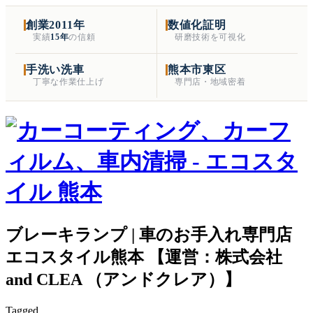
創業2011年
数値化証明
実績
15年
の信頼
研磨技術を可視化
手洗い洗車
熊本市東区
丁寧な作業仕上げ
専門店・地域密着
ブレーキランプ | 車のお手入れ専門店
エコスタイル熊本 【運営：株式会社
and CLEA （アンドクレア）】
Tagged