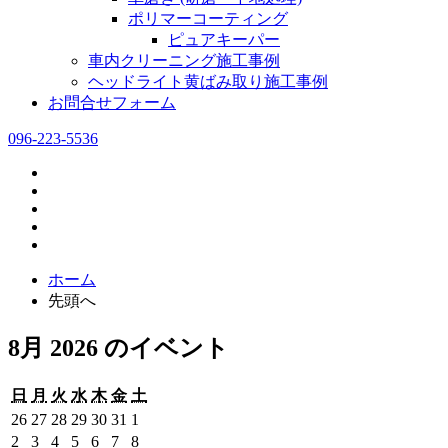
ポリマーコーティング
ピュアキーパー
車内クリーニング施工事例
ヘッドライト黄ばみ取り施工事例
お問合せフォーム
096-223-5536
ホーム
先頭へ
8月 2026 のイベント
日
月
火
水
木
金
土
日
月
火
水
木
金
土
曜
曜
曜
曜
曜
曜
曜
2026
2026
2026
2026
2026
2026
2026
26
27
28
29
30
31
1
日
日
日
日
日
日
日
年
年
年
年
年
年
年
2026
2026
2026
2026
2026
2026
2026
2
3
4
5
6
7
8