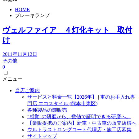
HOME
ブレーキランプ
ヴェルファイア ４灯化キット 取付
け
2011年11月12日
その他
0
メニュー
当店ご案内
サービスと料金一覧【2026年】 | 車のお手入れ専
門店 エコスタイル (熊本市東区)
各種製品の卸販売
"感覚"の研磨から、数値で証明できる研磨へ。
【業販提携のご案内】新車・中古車の販売店様へ
ウルトラストロングコート代理店・施工店募集
サイトマップ