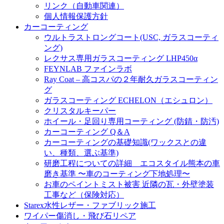
リンク（自動車関連）
個人情報保護方針
カーコーティング
ウルトラストロングコート(USC, ガラスコーティ
ング)
レクサス専用ガラスコーティング LHP450α
FEYNLAB ファインラボ
Ray Coat – 高コスパの２年耐久ガラスコーティン
グ
ガラスコーティング ECHELON（エシュロン）
クリスタルキーパー
ホイール・足回り専用コーティング (防錆・防汚)
カーコーティング Q＆A
カーコーティングの基礎知識(ワックスとの違
い、種類、選ぶ基準)
研磨工程についての詳細 エコスタイル熊本の車
磨き基準 〜車のコーティング下地処理〜
お車のペイントミスト被害 近隣の瓦・外壁塗装
工事など（保険対応）
Starex水性レザー・ファブリック施工
ワイパー傷消し・飛び石リペア