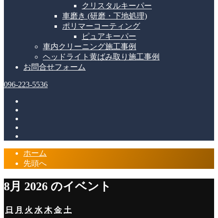
クリスタルキーパー
車磨き (研磨・下地処理)
ポリマーコーティング
ピュアキーパー
車内クリーニング施工事例
ヘッドライト黄ばみ取り施工事例
お問合せフォーム
096-223-5536
ホーム
先頭へ
8月 2026 のイベント
日
月
火
水
木
金
土
日
月
火
水
木
金
土