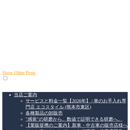
Show Older Posts
メニュー
当店ご案内
サービスと料金一覧【2026年】 | 車のお手入れ専
門店 エコスタイル (熊本市東区)
各種製品の卸販売
"感覚"の研磨から、数値で証明できる研磨へ。
【業販提携のご案内】新車・中古車の販売店様へ