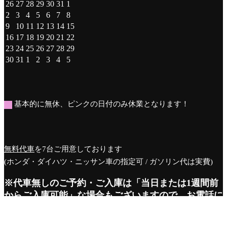
曜
曜
曜
曜
曜
曜
曜
2026
2026
2026
2026
2026
2026
2026
26
27
28
29
30
31
1
日
日
日
日
日
日
日
年
年
年
年
年
年
年
2026
2026
2026
2026
2026
2026
2026
2
3
4
5
6
7
8
7
7
7
7
7
7
8
年
年
年
年
年
年
年
2026
2026
2026
2026
2026
2026
2026
9
10
11
12
13
14
15
月
月
月
月
月
月
月
8
8
8
8
8
8
8
年
年
年
年
年
年
年
2026
2026
2026
2026
2026
2026
2026
16
17
18
19
20
21
22
26
27
28
29
30
31
1
月
月
月
月
月
月
月
8
8
8
8
8
8
8
年
年
年
年
年
年
年
2026
2026
2026
2026
2026
2026
2026
23
24
25
26
27
28
29
日
日
日
日
日
日
日
2
3
4
5
6
7
8
月
月
月
月
月
月
月
8
8
8
8
8
8
8
年
年
年
年
年
年
年
2026
2026
2026
2026
2026
2026
2026
30
31
1
2
3
4
5
日
日
日
日
日
日
日
9
10
11
12
13
14
15
月
月
月
月
月
月
月
8
8
8
8
8
8
8
年
年
年
年
年
年
年
日
日
日
日
日
日
日
16
17
18
19
20
21
22
月
月
月
月
月
月
月
8
8
9
9
9
9
9
日
日
日
日
日
日
日
23
24
25
26
27
28
29
月
月
月
月
月
月
月
日
日
日
日
日
日
日
30
31
1
2
3
4
5
基本的に無休、ピンクの日付のみ休業となります！
日
日
日
日
日
日
日
無料代車
を7台ご用意しております
(ホンダ・ダイハツ・ニッサン車の指定可 / ガソリン代は実費)
※代車無しのご予約・ご入庫は「当日または1週間前
からご入庫可能」な場合もございますので、
お電話
に
てお申し付け頂ければ幸いです。