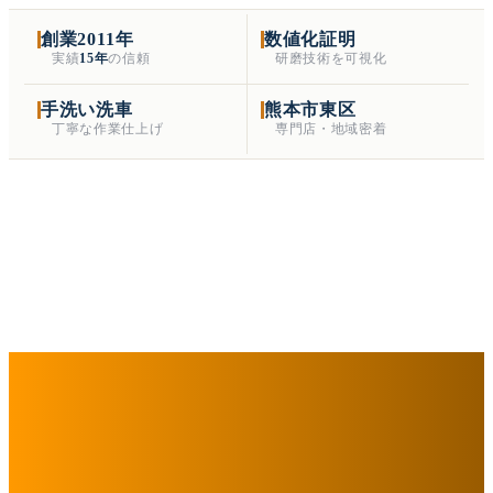
創業2011年
数値化証明
実績
15年
の信頼
研磨技術を可視化
手洗い洗車
熊本市東区
丁寧な作業仕上げ
専門店・地域密着