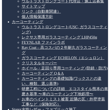
ウルトラストロングコート代理店・施工店募集
サイトマップ
リンク（自動車関連）
個人情報保護方針
カーコーティング
ウルトラストロングコート(USC, ガラスコーティ
ング)
レクサス専用ガラスコーティング LHP450α
FEYNLAB ファインラボ
Ray Coat – 高コスパの２年耐久ガラスコーティン
グ
ガラスコーティング ECHELON（エシュロン）
クリスタルキーパー
ホイール・足回り専用コーティング (防錆・防汚)
カーコーティング Q＆A
カーコーティングの基礎知識(ワックスとの違
い、種類、選ぶ基準)
研磨工程についての詳細 エコスタイル熊本の車
磨き基準 〜車のコーティング下地処理〜
お車のペイントミスト被害 近隣の瓦・外壁塗装
工事など（保険対応）
Starex水性レザー・ファブリック施工