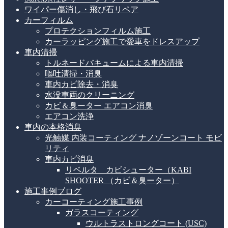
ワイパー傷消し・飛び石リペア
カーフィルム
プロテクションフィルム施工
カーラッピング施工で愛車をドレスアップ
車内清掃
トルネードバキュームによる車内清掃
嘔吐清掃・消臭
車内カビ除去・消臭
水没車両のクリーニング
カビ＆臭ーター エアコン消臭
エアコン洗浄
車内の本格消臭
光触媒 内装コーティング ナノゾーンコート モビ
リティ
車内カビ消臭
リベルタ カビシューター（KABI
SHOOTER （カビ＆臭ーター）
施工事例ブログ
カーコーティング施工事例
ガラスコーティング
ウルトラストロングコート (USC)