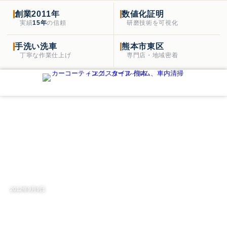
創業2011年
数値化証明
実績
15年
の信頼
研磨技術を可視化
手洗い洗車
熊本市東区
丁寧な作業仕上げ
専門店・地域密着
消臭 | 車のお手入れ専門店 エコスタイル熊本
【運営：株式会社 and CLEA （アンドクレ
ア）】
HOME
消臭
Tagged
2012年9月9日