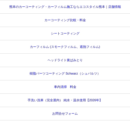
熊本のカーコーティング・カーフィルム施工ならエコスタイル熊本｜店舗情報
カーコーティング比較・料金
シートコーティング
カーフィルム (スモークフィルム、遮熱フィルム)
ヘッドライト黄ばみとり
樹脂パーツコーティング Schwarz（シュバルツ）
車内清掃 料金
手洗い洗車（完全屋内） 純水・温水使用【2026年】
お問合せフォーム