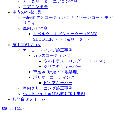
カビ＆臭ーター エアコン消臭
エアコン洗浄
車内の本格消臭
光触媒 内装コーティング ナノゾーンコート モビ
リティ
車内カビ消臭
リベルタ カビシューター（KABI
SHOOTER （カビ＆臭ーター）
施工事例ブログ
カーコーティング施工事例
ガラスコーティング
ウルトラストロングコート (USC)
クリスタルキーパー
車磨き (研磨・下地処理)
ポリマーコーティング
ピュアキーパー
車内クリーニング施工事例
ヘッドライト黄ばみ取り施工事例
お問合せフォーム
096-223-5536