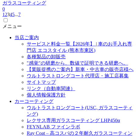
ガラスコーティング
0
1
2
3
4
5
...
7
メニュー
当店ご案内
サービスと料金一覧【2026年】 | 車のお手入れ専
門店 エコスタイル (熊本市東区)
各種製品の卸販売
"感覚"の研磨から、数値で証明できる研磨へ。
【業販提携のご案内】新車・中古車の販売店様へ
ウルトラストロングコート代理店・施工店募集
サイトマップ
リンク（自動車関連）
個人情報保護方針
カーコーティング
ウルトラストロングコート(USC, ガラスコーティ
ング)
レクサス専用ガラスコーティング LHP450α
FEYNLAB ファインラボ
Ray Coat – 高コスパの２年耐久ガラスコーティン