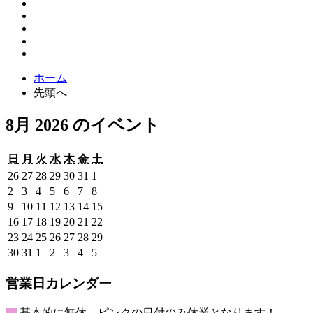
ホーム
先頭へ
8月 2026 のイベント
日
月
火
水
木
金
土
日
月
火
水
木
金
土
曜
曜
曜
曜
曜
曜
曜
2026
2026
2026
2026
2026
2026
2026
26
27
28
29
30
31
1
日
日
日
日
日
日
日
年
年
年
年
年
年
年
2026
2026
2026
2026
2026
2026
2026
2
3
4
5
6
7
8
7
7
7
7
7
7
8
年
年
年
年
年
年
年
2026
2026
2026
2026
2026
2026
2026
9
10
11
12
13
14
15
月
月
月
月
月
月
月
8
8
8
8
8
8
8
年
年
年
年
年
年
年
2026
2026
2026
2026
2026
2026
2026
16
17
18
19
20
21
22
26
27
28
29
30
31
1
月
月
月
月
月
月
月
8
8
8
8
8
8
8
年
年
年
年
年
年
年
2026
2026
2026
2026
2026
2026
2026
23
24
25
26
27
28
29
日
日
日
日
日
日
日
2
3
4
5
6
7
8
月
月
月
月
月
月
月
8
8
8
8
8
8
8
年
年
年
年
年
年
年
2026
2026
2026
2026
2026
2026
2026
30
31
1
2
3
4
5
日
日
日
日
日
日
日
9
10
11
12
13
14
15
月
月
月
月
月
月
月
8
8
8
8
8
8
8
年
年
年
年
年
年
年
日
日
日
日
日
日
日
16
17
18
19
20
21
22
月
月
月
月
月
月
月
8
8
9
9
9
9
9
営業日カレンダー
日
日
日
日
日
日
日
23
24
25
26
27
28
29
月
月
月
月
月
月
月
日
日
日
日
日
日
日
30
31
1
2
3
4
5
基本的に無休、ピンクの日付のみ休業となります！