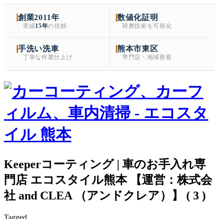
創業2011年
数値化証明
実績
15年
の信頼
研磨技術を可視化
手洗い洗車
熊本市東区
丁寧な作業仕上げ
専門店・地域密着
Keeperコーティング | 車のお手入れ専
門店 エコスタイル熊本 【運営：株式会
社 and CLEA （アンドクレア）】 ( 3 )
Tagged