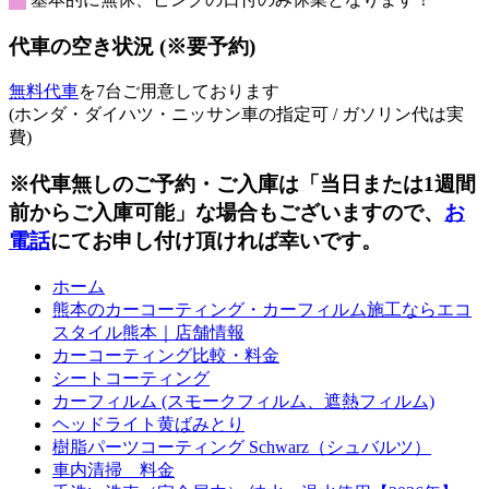
日
日
日
日
日
日
日
代車の空き状況 (※要予約)
無料代車
を7台ご用意しております
(ホンダ・ダイハツ・ニッサン車の指定可 / ガソリン代は実
費)
※代車無しのご予約・ご入庫は「当日または1週間
前からご入庫可能」な場合もございますので、
お
電話
にてお申し付け頂ければ幸いです。
ホーム
熊本のカーコーティング・カーフィルム施工ならエコ
スタイル熊本｜店舗情報
カーコーティング比較・料金
シートコーティング
カーフィルム (スモークフィルム、遮熱フィルム)
ヘッドライト黄ばみとり
樹脂パーツコーティング Schwarz（シュバルツ）
車内清掃 料金