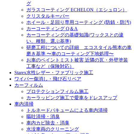
グ
ガラスコーティング ECHELON（エシュロン）
クリスタルキーパー
ホイール・足回り専用コーティング (防錆・防汚)
カーコーティング Q＆A
カーコーティングの基礎知識(ワックスとの違
い、種類、選ぶ基準)
研磨工程についての詳細 エコスタイル熊本の車
磨き基準 〜車のコーティング下地処理〜
お車のペイントミスト被害 近隣の瓦・外壁塗装
工事など（保険対応）
Starex水性レザー・ファブリック施工
ワイパー傷消し・飛び石リペア
カーフィルム
プロテクションフィルム施工
カーラッピング施工で愛車をドレスアップ
車内清掃
トルネードバキュームによる車内清掃
嘔吐清掃・消臭
車内カビ除去・消臭
水没車両のクリーニング