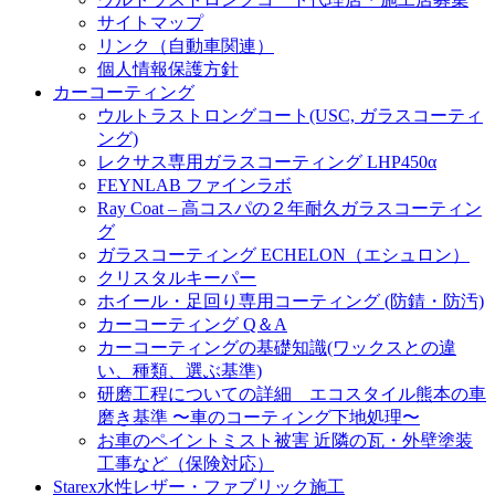
サイトマップ
リンク（自動車関連）
個人情報保護方針
カーコーティング
ウルトラストロングコート(USC, ガラスコーティ
ング)
レクサス専用ガラスコーティング LHP450α
FEYNLAB ファインラボ
Ray Coat – 高コスパの２年耐久ガラスコーティン
グ
ガラスコーティング ECHELON（エシュロン）
クリスタルキーパー
ホイール・足回り専用コーティング (防錆・防汚)
カーコーティング Q＆A
カーコーティングの基礎知識(ワックスとの違
い、種類、選ぶ基準)
研磨工程についての詳細 エコスタイル熊本の車
磨き基準 〜車のコーティング下地処理〜
お車のペイントミスト被害 近隣の瓦・外壁塗装
工事など（保険対応）
Starex水性レザー・ファブリック施工