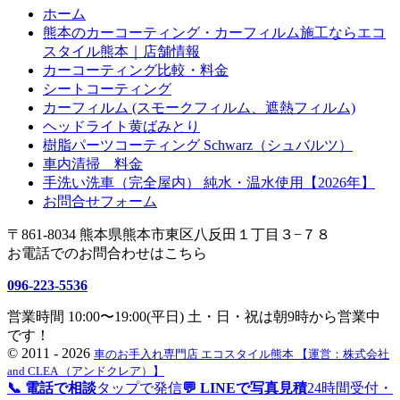
ホーム
熊本のカーコーティング・カーフィルム施工ならエコ
スタイル熊本｜店舗情報
カーコーティング比較・料金
シートコーティング
カーフィルム (スモークフィルム、遮熱フィルム)
ヘッドライト黄ばみとり
樹脂パーツコーティング Schwarz（シュバルツ）
車内清掃 料金
手洗い洗車（完全屋内） 純水・温水使用【2026年】
お問合せフォーム
〒861-8034 熊本県熊本市東区八反田１丁目３−７８
お電話でのお問合わせはこちら
096-223-5536
営業時間 10:00〜19:00(平日) 土・日・祝は朝9時から営業中
です！
©
2011 - 2026
車のお手入れ専門店 エコスタイル熊本 【運営：株式会社
and CLEA （アンドクレア）】
📞 電話で相談
タップで発信
💬 LINEで写真見積
24時間受付・