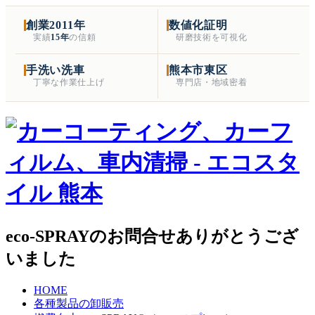
創業2011年
数値化証明
実績
15年
の信頼
研磨技術を可視化
手洗い洗車
熊本市東区
丁寧な作業仕上げ
専門店・地域密着
eco-SPRAYのお問合せありがとうござ
いました
HOME
各種製品の卸販売