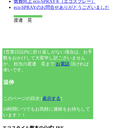
燃費向上 eco-SPRAY®（エコスプレー）
eco-SPRAYのお問合せありがとうございました
渡邊 晃
1営業日以内に折り返しがない場合は、お手
数をおかけして大変申し訳ございません
が、
担当の渡邊 晃まで
お電話
頂ければ
幸いです。
追伸
このページの目次
[
表示する
]
24時間いつでもお気軽に連絡をお待ちして
います！！
エコスタイル熊本の公式LINE