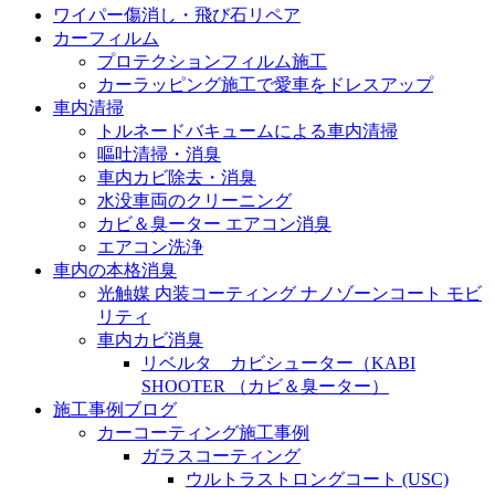
ワイパー傷消し・飛び石リペア
カーフィルム
プロテクションフィルム施工
カーラッピング施工で愛車をドレスアップ
車内清掃
トルネードバキュームによる車内清掃
嘔吐清掃・消臭
車内カビ除去・消臭
水没車両のクリーニング
カビ＆臭ーター エアコン消臭
エアコン洗浄
車内の本格消臭
光触媒 内装コーティング ナノゾーンコート モビ
リティ
車内カビ消臭
リベルタ カビシューター（KABI
SHOOTER （カビ＆臭ーター）
施工事例ブログ
カーコーティング施工事例
ガラスコーティング
ウルトラストロングコート (USC)