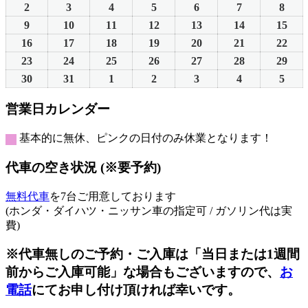
日
日
日
日
日
日
日
年
年
年
年
年
年
年
2
2026
3
2026
4
2026
5
2026
6
2026
7
2026
8
2026
7
7
7
7
7
7
8
年
年
年
年
年
年
年
9
2026
10
2026
11
2026
12
2026
13
2026
14
2026
15
202
月
月
月
月
月
月
月
8
8
8
8
8
8
8
年
年
年
年
年
年
年
16
2026
17
2026
18
2026
19
2026
20
2026
21
2026
22
202
26
27
28
29
30
31
1
月
月
月
月
月
月
月
8
8
8
8
8
8
8
年
年
年
年
年
年
年
23
2026
24
2026
25
2026
26
2026
27
2026
28
2026
29
202
日
日
日
日
日
日
日
2
3
4
5
6
7
8
月
月
月
月
月
月
月
8
8
8
8
8
8
8
年
年
年
年
年
年
年
30
2026
31
2026
1
2026
2
2026
3
2026
4
2026
5
2026
日
日
日
日
日
日
日
9
10
11
12
13
14
15
月
月
月
月
月
月
月
8
8
8
8
8
8
8
年
年
年
年
年
年
年
営業日カレンダー
日
日
日
日
日
日
日
16
17
18
19
20
21
22
月
月
月
月
月
月
月
8
8
9
9
9
9
9
日
日
日
日
日
日
日
23
24
25
26
27
28
29
月
月
月
月
月
月
月
基本的に無休、ピンクの日付のみ休業となります！
日
日
日
日
日
日
日
30
31
1
2
3
4
5
日
日
日
日
日
日
日
代車の空き状況 (※要予約)
無料代車
を7台ご用意しております
(ホンダ・ダイハツ・ニッサン車の指定可 / ガソリン代は実
費)
※代車無しのご予約・ご入庫は「当日または1週間
前からご入庫可能」な場合もございますので、
お
電話
にてお申し付け頂ければ幸いです。