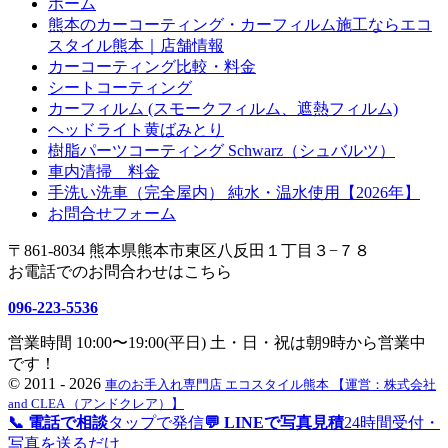
ホーム
熊本のカーコーティング・カーフィルム施工ならエコ
スタイル熊本｜店舗情報
カーコーティング比較・料金
シートコーティング
カーフィルム (スモークフィルム、遮熱フィルム)
ヘッドライト黄ばみとり
樹脂パーツコーティング Schwarz（シュバルツ）
車内清掃 料金
手洗い洗車（完全屋内） 純水・温水使用【2026年】
お問合せフォーム
〒861-8034 熊本県熊本市東区八反田１丁目３−７８
お電話でのお問合わせはこちら
096-223-5536
営業時間 10:00〜19:00(平日) 土・日・祝は朝9時から営業中
です！
©
2011 - 2026
車のお手入れ専門店 エコスタイル熊本 【運営：株式会社
and CLEA （アンドクレア）】
📞 電話で相談
タップで発信
💬 LINEで写真見積
24時間受付・
写真を送るだけ