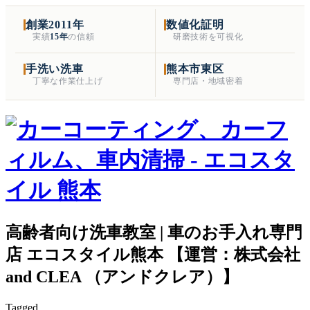
創業2011年
数値化証明
実績
15年
の信頼
研磨技術を可視化
手洗い洗車
熊本市東区
丁寧な作業仕上げ
専門店・地域密着
高齢者向け洗車教室 | 車のお手入れ専門
店 エコスタイル熊本 【運営：株式会社
and CLEA （アンドクレア）】
Tagged