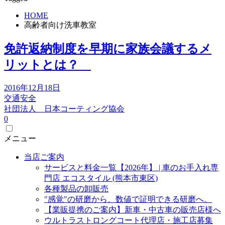
HOME
高齢者向け洗車教室
免許返納制度を早期に家族会議するメ
リットとは？
2016年12月18日
交通安全
社団法人 日本コーティング協会
0
メニュー
当店ご案内
サービスと料金一覧【2026年】 | 車のお手入れ専
門店 エコスタイル (熊本市東区)
各種製品の卸販売
"感覚"の研磨から、数値で証明できる研磨へ。
【業販提携のご案内】新車・中古車の販売店様へ
ウルトラストロングコート代理店・施工店募集