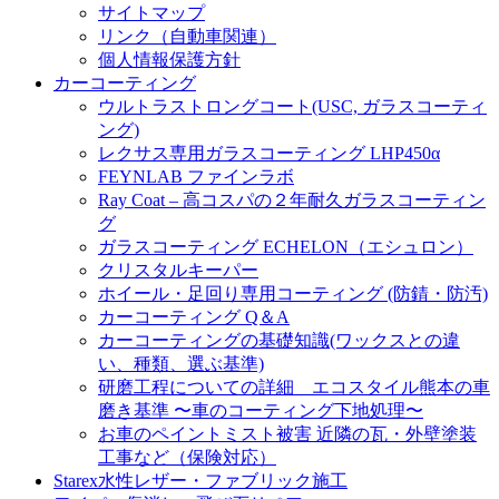
サイトマップ
リンク（自動車関連）
個人情報保護方針
カーコーティング
ウルトラストロングコート(USC, ガラスコーティ
ング)
レクサス専用ガラスコーティング LHP450α
FEYNLAB ファインラボ
Ray Coat – 高コスパの２年耐久ガラスコーティン
グ
ガラスコーティング ECHELON（エシュロン）
クリスタルキーパー
ホイール・足回り専用コーティング (防錆・防汚)
カーコーティング Q＆A
カーコーティングの基礎知識(ワックスとの違
い、種類、選ぶ基準)
研磨工程についての詳細 エコスタイル熊本の車
磨き基準 〜車のコーティング下地処理〜
お車のペイントミスト被害 近隣の瓦・外壁塗装
工事など（保険対応）
Starex水性レザー・ファブリック施工