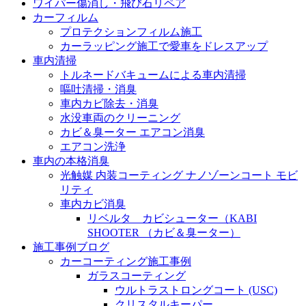
ワイパー傷消し・飛び石リペア
カーフィルム
プロテクションフィルム施工
カーラッピング施工で愛車をドレスアップ
車内清掃
トルネードバキュームによる車内清掃
嘔吐清掃・消臭
車内カビ除去・消臭
水没車両のクリーニング
カビ＆臭ーター エアコン消臭
エアコン洗浄
車内の本格消臭
光触媒 内装コーティング ナノゾーンコート モビ
リティ
車内カビ消臭
リベルタ カビシューター（KABI
SHOOTER （カビ＆臭ーター）
施工事例ブログ
カーコーティング施工事例
ガラスコーティング
ウルトラストロングコート (USC)
クリスタルキーパー