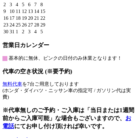
日
日
日
日
日
日
日
年
年
年
年
年
年
年
2026
2026
2026
2026
2026
2026
2026
2
3
4
5
6
7
8
7
7
7
7
7
7
8
年
年
年
年
年
年
年
2026
2026
2026
2026
2026
2026
2026
9
10
11
12
13
14
15
月
月
月
月
月
月
月
8
8
8
8
8
8
8
年
年
年
年
年
年
年
2026
2026
2026
2026
2026
2026
2026
16
17
18
19
20
21
22
26
27
28
29
30
31
1
月
月
月
月
月
月
月
8
8
8
8
8
8
8
年
年
年
年
年
年
年
2026
2026
2026
2026
2026
2026
2026
23
24
25
26
27
28
29
日
日
日
日
日
日
日
2
3
4
5
6
7
8
月
月
月
月
月
月
月
8
8
8
8
8
8
8
年
年
年
年
年
年
年
2026
2026
2026
2026
2026
2026
2026
30
31
1
2
3
4
5
日
日
日
日
日
日
日
9
10
11
12
13
14
15
月
月
月
月
月
月
月
8
8
8
8
8
8
8
年
年
年
年
年
年
年
日
日
日
日
日
日
日
16
17
18
19
20
21
22
月
月
月
月
月
月
月
8
8
9
9
9
9
9
営業日カレンダー
日
日
日
日
日
日
日
23
24
25
26
27
28
29
月
月
月
月
月
月
月
日
日
日
日
日
日
日
30
31
1
2
3
4
5
基本的に無休、ピンクの日付のみ休業となります！
日
日
日
日
日
日
日
代車の空き状況 (※要予約)
無料代車
を7台ご用意しております
(ホンダ・ダイハツ・ニッサン車の指定可 / ガソリン代は実
費)
※代車無しのご予約・ご入庫は「当日または1週間
前からご入庫可能」な場合もございますので、
お
電話
にてお申し付け頂ければ幸いです。