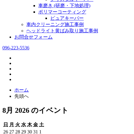
車磨き (研磨・下地処理)
ポリマーコーティング
ピュアキーパー
車内クリーニング施工事例
ヘッドライト黄ばみ取り施工事例
お問合せフォーム
096-223-5536
ホーム
先頭へ
8月 2026 のイベント
日
月
火
水
木
金
土
日
月
火
水
木
金
土
曜
曜
曜
曜
曜
曜
曜
2026
2026
2026
2026
2026
2026
2026
26
27
28
29
30
31
1