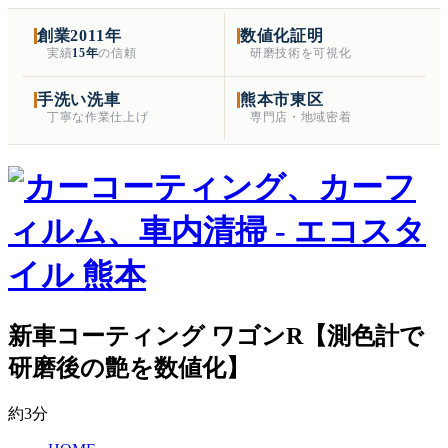
創業2011年
数値化証明
実績
15年
の信頼
研磨技術を可視化
手洗い洗車
熊本市東区
丁寧な作業仕上げ
専門店・地域密着
新車コーティング ワゴンR【測色計で
研磨後の艶を数値化】
約3分