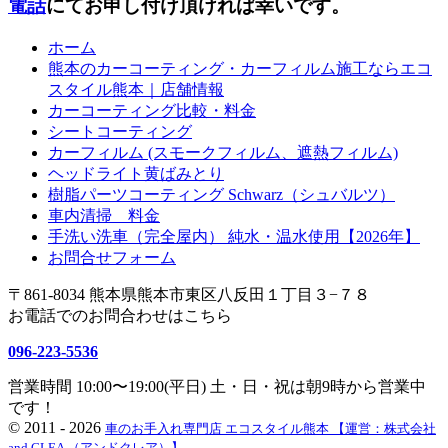
電話
にてお申し付け頂ければ幸いです。
ホーム
熊本のカーコーティング・カーフィルム施工ならエコ
スタイル熊本｜店舗情報
カーコーティング比較・料金
シートコーティング
カーフィルム (スモークフィルム、遮熱フィルム)
ヘッドライト黄ばみとり
樹脂パーツコーティング Schwarz（シュバルツ）
車内清掃 料金
手洗い洗車（完全屋内） 純水・温水使用【2026年】
お問合せフォーム
〒861-8034 熊本県熊本市東区八反田１丁目３−７８
お電話でのお問合わせはこちら
096-223-5536
営業時間 10:00〜19:00(平日) 土・日・祝は朝9時から営業中
です！
©
2011 - 2026
車のお手入れ専門店 エコスタイル熊本 【運営：株式会社
and CLEA （アンドクレア）】