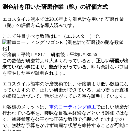
測色計を用いた研磨作業（艶）の評価方式
エコスタイル熊本では2016年より測色計を用いた研磨作業
（艶）の評価方式を導入済みです。
ここで注目すべき数値は
L＊
（エルスター）で、
研磨前
：
平均
L＊81.1
研磨後
：
平均
L＊80.56
この数値が
研磨前より大きくなっていると、
正しい研磨が出
来ていない事により、艶が下がっている
、即ち余計なバフ目
を増やした事が証明
されます。
エコスタイル熊本の研磨技術では、研磨前より低い数値にな
っていますので、正しい研磨ができている、且つ塗った直後
の塗膜に近づいて、艶が上がっている事を証明しています。
お客様のメリットは、
車のコーティング施工
で正しい研磨が
行われている事を、曖昧な目視や経験などという評価ではな
く、塗装状態を公平かつ正確な数値で把握いただけますの
で、無駄な予算をかけず綺麗な状態を維持することが可能に