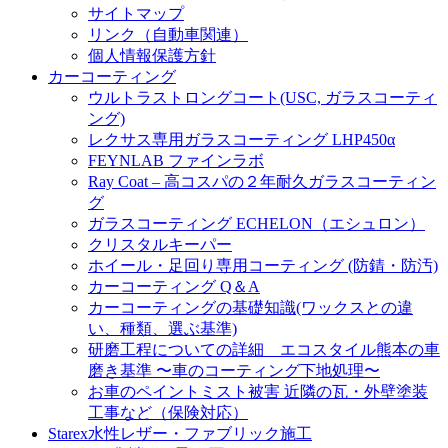
サイトマップ
リンク（自動車関連）
個人情報保護方針
カーコーティング
ウルトラストロングコート(USC, ガラスコーティ
ング)
レクサス専用ガラスコーティング LHP450α
FEYNLAB ファインラボ
Ray Coat – 高コスパの２年耐久ガラスコーティン
グ
ガラスコーティング ECHELON（エシュロン）
クリスタルキーパー
ホイール・足回り専用コーティング (防錆・防汚)
カーコーティング Q＆A
カーコーティングの基礎知識(ワックスとの違
い、種類、選ぶ基準)
研磨工程についての詳細 エコスタイル熊本の車
磨き基準 〜車のコーティング下地処理〜
お車のペイントミスト被害 近隣の瓦・外壁塗装
工事など（保険対応）
Starex水性レザー・ファブリック施工