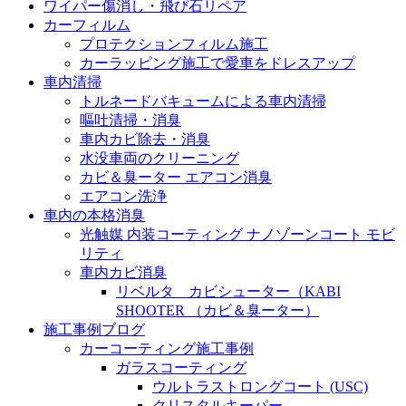
ワイパー傷消し・飛び石リペア
カーフィルム
プロテクションフィルム施工
カーラッピング施工で愛車をドレスアップ
車内清掃
トルネードバキュームによる車内清掃
嘔吐清掃・消臭
車内カビ除去・消臭
水没車両のクリーニング
カビ＆臭ーター エアコン消臭
エアコン洗浄
車内の本格消臭
光触媒 内装コーティング ナノゾーンコート モビ
リティ
車内カビ消臭
リベルタ カビシューター（KABI
SHOOTER （カビ＆臭ーター）
施工事例ブログ
カーコーティング施工事例
ガラスコーティング
ウルトラストロングコート (USC)
クリスタルキーパー