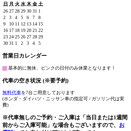
日
月
火
水
木
金
土
日
月
火
水
木
金
土
曜
曜
曜
曜
曜
曜
曜
2026
2026
2026
2026
2026
2026
2026
26
27
28
29
30
31
1
日
日
日
日
日
日
日
年
年
年
年
年
年
年
2026
2026
2026
2026
2026
2026
2026
2
3
4
5
6
7
8
7
7
7
7
7
7
8
年
年
年
年
年
年
年
2026
2026
2026
2026
2026
2026
2026
9
10
11
12
13
14
15
月
月
月
月
月
月
月
8
8
8
8
8
8
8
年
年
年
年
年
年
年
2026
2026
2026
2026
2026
2026
2026
16
17
18
19
20
21
22
26
27
28
29
30
31
1
月
月
月
月
月
月
月
8
8
8
8
8
8
8
年
年
年
年
年
年
年
2026
2026
2026
2026
2026
2026
2026
23
24
25
26
27
28
29
日
日
日
日
日
日
日
2
3
4
5
6
7
8
月
月
月
月
月
月
月
8
8
8
8
8
8
8
年
年
年
年
年
年
年
2026
2026
2026
2026
2026
2026
2026
30
31
1
2
3
4
5
日
日
日
日
日
日
日
9
10
11
12
13
14
15
月
月
月
月
月
月
月
8
8
8
8
8
8
8
年
年
年
年
年
年
年
日
日
日
日
日
日
日
16
17
18
19
20
21
22
月
月
月
月
月
月
月
8
8
9
9
9
9
9
営業日カレンダー
日
日
日
日
日
日
日
23
24
25
26
27
28
29
月
月
月
月
月
月
月
日
日
日
日
日
日
日
30
31
1
2
3
4
5
基本的に無休、ピンクの日付のみ休業となります！
日
日
日
日
日
日
日
代車の空き状況 (※要予約)
無料代車
を7台ご用意しております
(ホンダ・ダイハツ・ニッサン車の指定可 / ガソリン代は実
費)
※代車無しのご予約・ご入庫は「当日または1週間
前からご入庫可能」な場合もございますので、
お