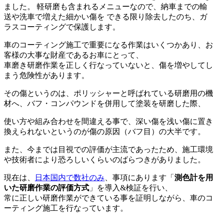
ました。 軽研磨も含まれるメニューなので、納車までの輸
送や洗車で増えた細かい傷を できる限り除去したのち、ガ
ラスコーティングで保護します。
車のコーティング施工で重要になる作業はいくつかあり、お
客様の大事な財産であるお車にとって、
車磨き研磨作業を正しく行なっていないと、傷を増やしてし
まう危険性があります。
その傷というのは、ポリッシャーと呼ばれている研磨用の機
材へ、バフ・コンパウンドを併用して塗装を研磨した際、
使い方や組み合わせを間違える事で、深い傷を浅い傷に置き
換えられないというのが傷の原因（バフ目）の大半です。
また、今までは目視での評価が主流であったため、施工環境
や技術者により恐ろしいくらいのばらつきがありました。
現在は、
日本国内で数社のみ
、事項にあります「
測色計を用
いた研磨作業の評価方式
」を導入&検証を行い、
常に正しい研磨作業ができている事を証明しながら、車のコ
ーティング施工を行なっています。