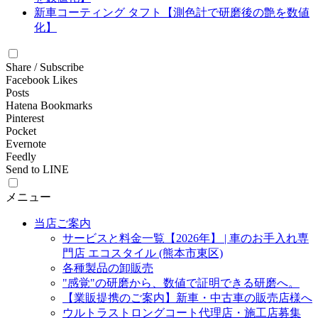
新車コーティング タフト【測色計で研磨後の艶を数値
化】
Share / Subscribe
Facebook Likes
Posts
Hatena Bookmarks
Pinterest
Pocket
Evernote
Feedly
Send to LINE
メニュー
当店ご案内
サービスと料金一覧【2026年】 | 車のお手入れ専
門店 エコスタイル (熊本市東区)
各種製品の卸販売
"感覚"の研磨から、数値で証明できる研磨へ。
【業販提携のご案内】新車・中古車の販売店様へ
ウルトラストロングコート代理店・施工店募集