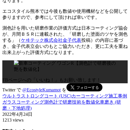
なります。
エコスタイル熊本では今後も数値や使用機材などを公開して
参りますので、参考にして頂ければ幸いです。
測色計を用いた研磨作業の評価方式は日本コーティング協会
が、月間ＢＳＲに連載された、「研磨した塗面のツヤを測色
する」（
ケヰテック株式会社金子代表
投稿）の内容に基づ
き、金子代表立会いのもとご協力いただき、更に工夫を重ね
出来上がった評価方式になります。
FBページへの「いいね！」もお願い致します！
Twitter で
@EcostyleKumamot
を
ウルトラストロングコート (USC)
カーコーティング施工事例
ガラスコーティング
測色計で研磨技術を数値化
車磨き (研
磨・下地処理)
2022年4月24日
1213 views