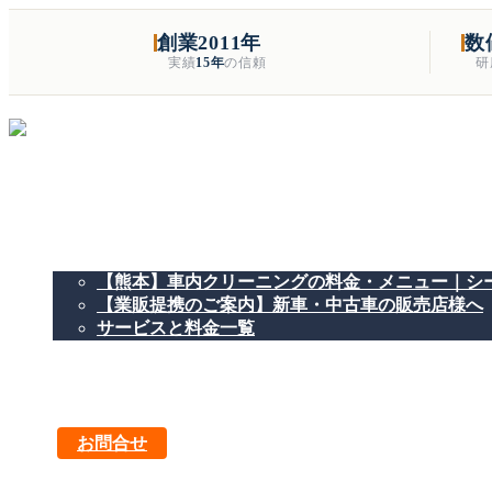
創業2011年
数
実績
15年
の信頼
研
熊本市東区の車のお手入れ専門店
当店ご案内
【熊本】車内クリーニングの料金・メニュー｜シー
【業販提携のご案内】新車・中古車の販売店様へ
サービスと料金一覧
カーコーティング
Starex水性レザー・ファブリック施工
カーフィルム
施工事例ブログ
お問合せ
…