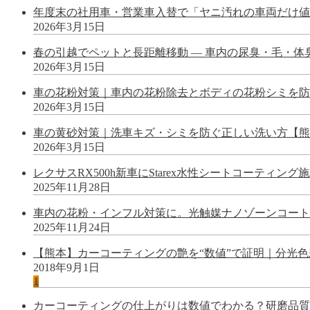
年度末の社用車・営業車入替で「ヤニ汚れの車両だけ値が
2026年3月15日
春の引越でペットと長距離移動 — 車内の尿臭・毛・
2026年3月15日
車の花粉対策｜車内の花粉除去とボディの花粉シミを防
2026年3月15日
車の黄砂対策｜洗車キズ・シミを防ぐ正しい洗い方【熊
2026年3月15日
レクサスRX500h新車にStarex水性シートコーティン
2025年11月28日
車内の花粉・インフル対策に。光触媒ナノゾーンコート
2025年11月24日
【熊本】カーコーティングの艶を“数値”で証明｜分光
2018年9月1日
1
カーコーティングの仕上がりは数値でわかる？研磨品質