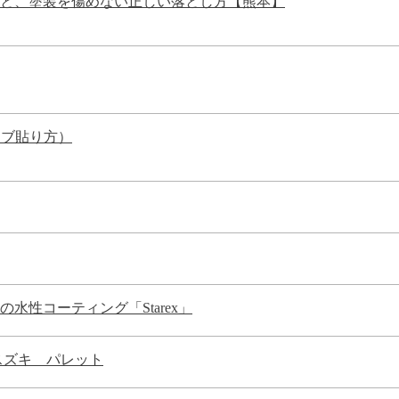
と、塗装を傷めない正しい落とし方【熊本】
ノブ貼り方）
性コーティング「Starex」
スズキ パレット