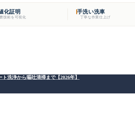
値化証明
手洗い洗車
磨技術を可視化
丁寧な作業仕上げ
ト洗浄から嘔吐清掃まで【2026年】