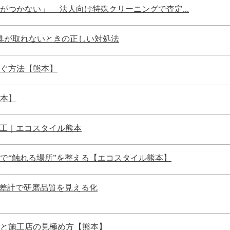
つかない」— 法人向け特殊クリーニングで査定...
体臭が取れないときの正しい対処法
ぐ方法【熊本】
本】
グ施工｜エコスタイル熊本
で“触れる場所”を整える【エコスタイル熊本】
色差計で研磨品質を見える化
と施工店の見極め方【熊本】