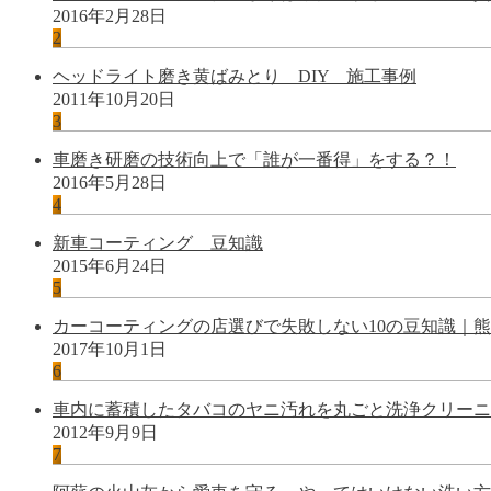
2016年2月28日
2
ヘッドライト磨き黄ばみとり DIY 施工事例
2011年10月20日
3
車磨き研磨の技術向上で「誰が一番得」をする？！
2016年5月28日
4
新車コーティング 豆知識
2015年6月24日
5
カーコーティングの店選びで失敗しない10の豆知識｜
2017年10月1日
6
車内に蓄積したタバコのヤニ汚れを丸ごと洗浄クリーニ
2012年9月9日
7