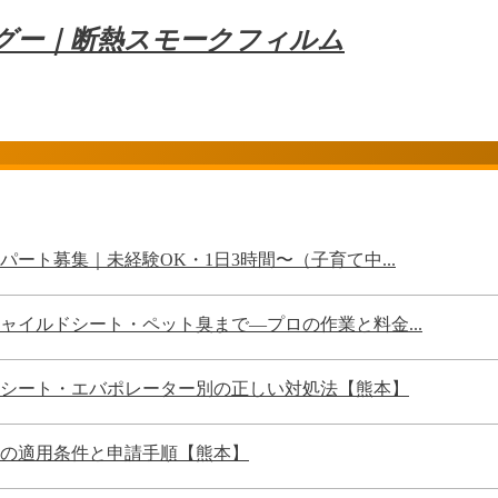
ングー｜断熱スモークフィルム
ート募集｜未経験OK・1日3時間〜（子育て中...
イルドシート・ペット臭まで—プロの作業と料金...
シート・エバポレーター別の正しい対処法【熊本】
の適用条件と申請手順【熊本】