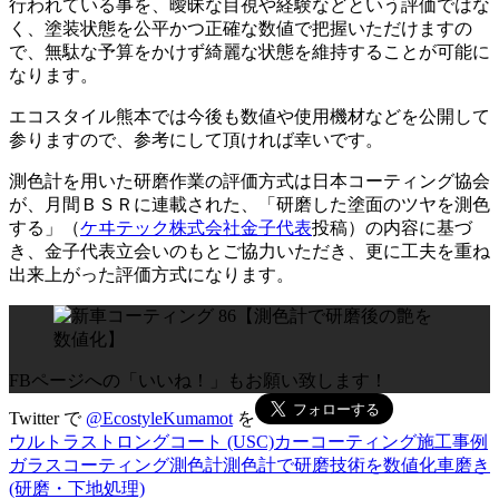
行われている事を、曖昧な目視や経験などという評価ではな
く、塗装状態を公平かつ正確な数値で把握いただけますの
で、無駄な予算をかけず綺麗な状態を維持することが可能に
なります。
エコスタイル熊本では今後も数値や使用機材などを公開して
参りますので、参考にして頂ければ幸いです。
測色計を用いた研磨作業の評価方式は日本コーティング協会
が、月間ＢＳＲに連載された、「研磨した塗面のツヤを測色
する」（
ケヰテック株式会社金子代表
投稿）の内容に基づ
き、金子代表立会いのもとご協力いただき、更に工夫を重ね
出来上がった評価方式になります。
FBページへの「いいね！」もお願い致します！
Twitter で
@EcostyleKumamot
を
ウルトラストロングコート (USC)
カーコーティング施工事例
ガラスコーティング
測色計
測色計で研磨技術を数値化
車磨き
(研磨・下地処理)