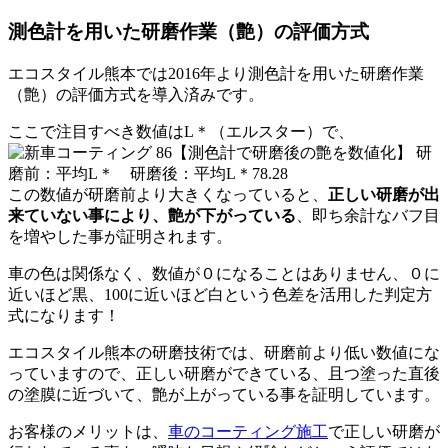
測色計を用いた研磨作業（艶）の評価方式
エコスタイル熊本では2016年より測色計を用いた研磨作業
（艶）の評価方式を導入済みです。
ここで注目すべき数値は
L＊
（エルスター）で、
研
磨前
：
平均
L＊
研磨後
：
平均
L＊78.28
この数値が
研磨前より大きくなっていると、
正しい研磨が出
来ていない事により、艶が下がっている
、即ち余計なバフ目
を増やした事が証明
されます。
車の色は関係なく、数値が０になることはありません、０に
近いほど黒、100に近いほど白という色差を活用した判定方
式になります！
エコスタイル熊本の研磨技術では、研磨前より低い数値にな
っていますので、正しい研磨ができている、且つ塗った直後
の塗膜に近づいて、艶が上がっている事を証明しています。
お客様のメリットは、
車のコーティング施工
で正しい研磨が