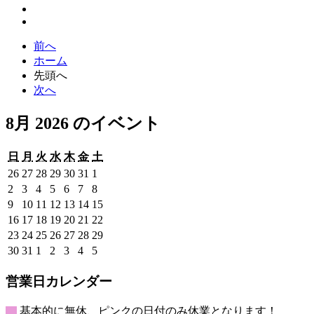
前へ
ホーム
先頭へ
次へ
8月 2026 のイベント
日
月
火
水
木
金
土
日
月
火
水
木
金
土
曜
曜
曜
曜
曜
曜
曜
2026
2026
2026
2026
2026
2026
2026
26
27
28
29
30
31
1
日
日
日
日
日
日
日
年
年
年
年
年
年
年
2026
2026
2026
2026
2026
2026
2026
2
3
4
5
6
7
8
7
7
7
7
7
7
8
年
年
年
年
年
年
年
2026
2026
2026
2026
2026
2026
2026
9
10
11
12
13
14
15
月
月
月
月
月
月
月
8
8
8
8
8
8
8
年
年
年
年
年
年
年
2026
2026
2026
2026
2026
2026
2026
16
17
18
19
20
21
22
26
27
28
29
30
31
1
月
月
月
月
月
月
月
8
8
8
8
8
8
8
年
年
年
年
年
年
年
2026
2026
2026
2026
2026
2026
2026
23
24
25
26
27
28
29
日
日
日
日
日
日
日
2
3
4
5
6
7
8
月
月
月
月
月
月
月
8
8
8
8
8
8
8
年
年
年
年
年
年
年
2026
2026
2026
2026
2026
2026
2026
30
31
1
2
3
4
5
日
日
日
日
日
日
日
9
10
11
12
13
14
15
月
月
月
月
月
月
月
8
8
8
8
8
8
8
年
年
年
年
年
年
年
日
日
日
日
日
日
日
16
17
18
19
20
21
22
月
月
月
月
月
月
月
8
8
9
9
9
9
9
営業日カレンダー
日
日
日
日
日
日
日
23
24
25
26
27
28
29
月
月
月
月
月
月
月
日
日
日
日
日
日
日
30
31
1
2
3
4
5
基本的に無休、ピンクの日付のみ休業となります！