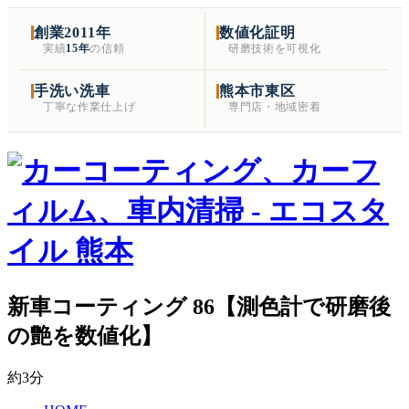
創業2011年
数値化証明
実績
15年
の信頼
研磨技術を可視化
手洗い洗車
熊本市東区
丁寧な作業仕上げ
専門店・地域密着
新車コーティング 86【測色計で研磨後
の艶を数値化】
約3分