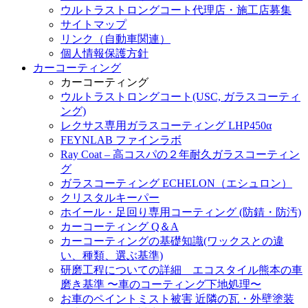
ウルトラストロングコート代理店・施工店募集
サイトマップ
リンク（自動車関連）
個人情報保護方針
カーコーティング
カーコーティング
ウルトラストロングコート(USC, ガラスコーティ
ング)
レクサス専用ガラスコーティング LHP450α
FEYNLAB ファインラボ
Ray Coat – 高コスパの２年耐久ガラスコーティン
グ
ガラスコーティング ECHELON（エシュロン）
クリスタルキーパー
ホイール・足回り専用コーティング (防錆・防汚)
カーコーティング Q＆A
カーコーティングの基礎知識(ワックスとの違
い、種類、選ぶ基準)
研磨工程についての詳細 エコスタイル熊本の車
磨き基準 〜車のコーティング下地処理〜
お車のペイントミスト被害 近隣の瓦・外壁塗装