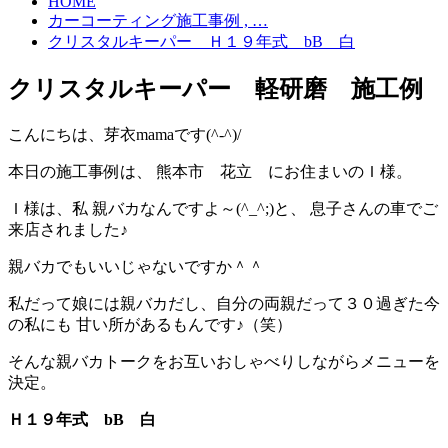
HOME
カーコーティング施工事例 , …
クリスタルキーパー Ｈ１９年式 bB 白
クリスタルキーパー 軽研磨 施工例
こんにちは、芽衣mamaです(^-^)/
本日の施工事例は、 熊本市 花立 にお住まいのＩ様。
Ｉ様は、私 親バカなんですよ～(^_^;)と、 息子さんの車でご
来店されました♪
親バカでもいいじゃないですか＾＾
私だって娘には親バカだし、自分の両親だって３０過ぎた今
の私にも 甘い所があるもんです♪（笑）
そんな親バカトークをお互いおしゃべりしながらメニューを
決定。
Ｈ１９年式 bB 白