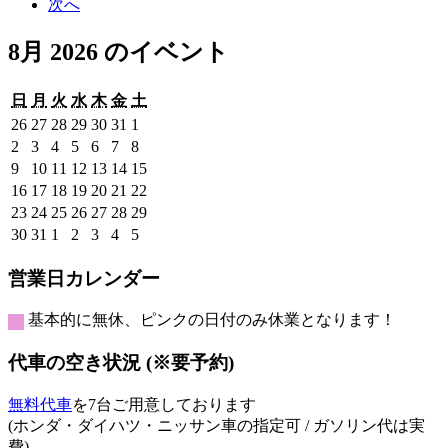
次へ
8月 2026 のイベント
日
月
火
水
木
金
土
日
月
火
水
木
金
土
曜
曜
曜
曜
曜
曜
曜
2026
2026
2026
2026
2026
2026
2026
26
27
28
29
30
31
1
日
日
日
日
日
日
日
年
年
年
年
年
年
年
2026
2026
2026
2026
2026
2026
2026
2
3
4
5
6
7
8
7
7
7
7
7
7
8
年
年
年
年
年
年
年
2026
2026
2026
2026
2026
2026
2026
9
10
11
12
13
14
15
月
月
月
月
月
月
月
8
8
8
8
8
8
8
年
年
年
年
年
年
年
2026
2026
2026
2026
2026
2026
2026
16
17
18
19
20
21
22
26
27
28
29
30
31
1
月
月
月
月
月
月
月
8
8
8
8
8
8
8
年
年
年
年
年
年
年
2026
2026
2026
2026
2026
2026
2026
23
24
25
26
27
28
29
日
日
日
日
日
日
日
2
3
4
5
6
7
8
月
月
月
月
月
月
月
8
8
8
8
8
8
8
年
年
年
年
年
年
年
2026
2026
2026
2026
2026
2026
2026
30
31
1
2
3
4
5
日
日
日
日
日
日
日
9
10
11
12
13
14
15
月
月
月
月
月
月
月
8
8
8
8
8
8
8
年
年
年
年
年
年
年
日
日
日
日
日
日
日
16
17
18
19
20
21
22
月
月
月
月
月
月
月
8
8
9
9
9
9
9
営業日カレンダー
日
日
日
日
日
日
日
23
24
25
26
27
28
29
月
月
月
月
月
月
月
日
日
日
日
日
日
日
30
31
1
2
3
4
5
基本的に無休、ピンクの日付のみ休業となります！
日
日
日
日
日
日
日
代車の空き状況 (※要予約)
無料代車
を7台ご用意しております
(ホンダ・ダイハツ・ニッサン車の指定可 / ガソリン代は実
費)