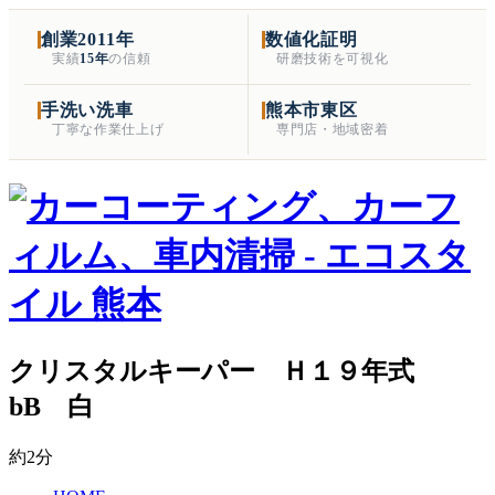
創業2011年
数値化証明
実績
15年
の信頼
研磨技術を可視化
手洗い洗車
熊本市東区
丁寧な作業仕上げ
専門店・地域密着
クリスタルキーパー Ｈ１９年式
bB 白
約2分