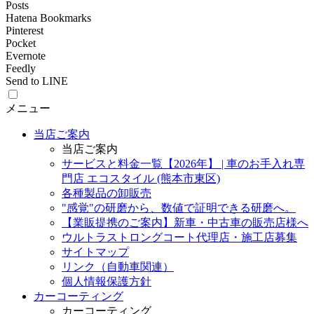
Posts
Hatena Bookmarks
Pinterest
Pocket
Evernote
Feedly
Send to LINE
メニュー
当店ご案内
当店ご案内
サービスと料金一覧【2026年】 | 車のお手入れ専
門店 エコスタイル (熊本市東区)
各種製品の卸販売
"感覚"の研磨から、数値で証明できる研磨へ。
【業販提携のご案内】新車・中古車の販売店様へ
ウルトラストロングコート代理店・施工店募集
サイトマップ
リンク（自動車関連）
個人情報保護方針
カーコーティング
カーコーティング