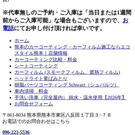
※代車無しのご予約・ご入庫は「当日または1週間
前からご入庫可能」な場合もございますので、
お
電話
にてお申し付け頂ければ幸いです。
ホーム
熊本のカーコーティング・カーフィルム施工ならエコ
スタイル熊本｜店舗情報
カーコーティング比較・料金
シートコーティング
カーフィルム (スモークフィルム、遮熱フィルム)
ヘッドライト黄ばみとり
樹脂パーツコーティング Schwarz（シュバルツ）
車内清掃 料金
手洗い洗車（完全屋内） 純水・温水使用【2026年】
お問合せフォーム
〒861-8034 熊本県熊本市東区八反田１丁目３−７８
お電話でのお問合わせはこちら
096-223-5536