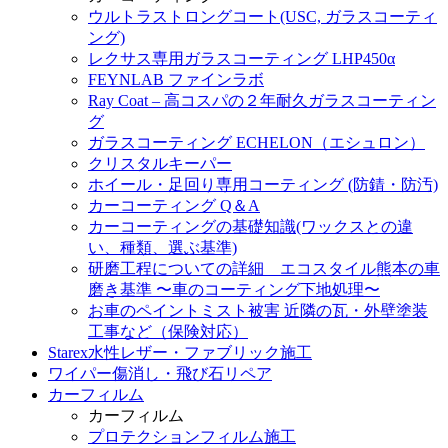
ウルトラストロングコート(USC, ガラスコーティ
ング)
レクサス専用ガラスコーティング LHP450α
FEYNLAB ファインラボ
Ray Coat – 高コスパの２年耐久ガラスコーティン
グ
ガラスコーティング ECHELON（エシュロン）
クリスタルキーパー
ホイール・足回り専用コーティング (防錆・防汚)
カーコーティング Q＆A
カーコーティングの基礎知識(ワックスとの違
い、種類、選ぶ基準)
研磨工程についての詳細 エコスタイル熊本の車
磨き基準 〜車のコーティング下地処理〜
お車のペイントミスト被害 近隣の瓦・外壁塗装
工事など（保険対応）
Starex水性レザー・ファブリック施工
ワイパー傷消し・飛び石リペア
カーフィルム
カーフィルム
プロテクションフィルム施工