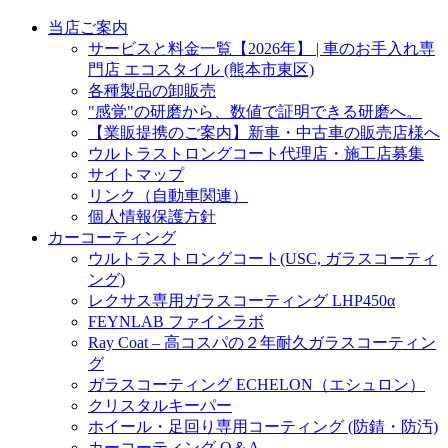
当店ご案内
サービスと料金一覧【2026年】 | 車のお手入れ専
門店 エコスタイル (熊本市東区)
各種製品の卸販売
"感覚"の研磨から、数値で証明できる研磨へ。
【業販提携のご案内】新車・中古車の販売店様へ
ウルトラストロングコート代理店・施工店募集
サイトマップ
リンク（自動車関連）
個人情報保護方針
カーコーティング
ウルトラストロングコート(USC, ガラスコーティ
ング)
レクサス専用ガラスコーティング LHP450α
FEYNLAB ファインラボ
Ray Coat – 高コスパの２年耐久ガラスコーティン
グ
ガラスコーティング ECHELON（エシュロン）
クリスタルキーパー
ホイール・足回り専用コーティング (防錆・防汚)
カーコーティング Q＆A