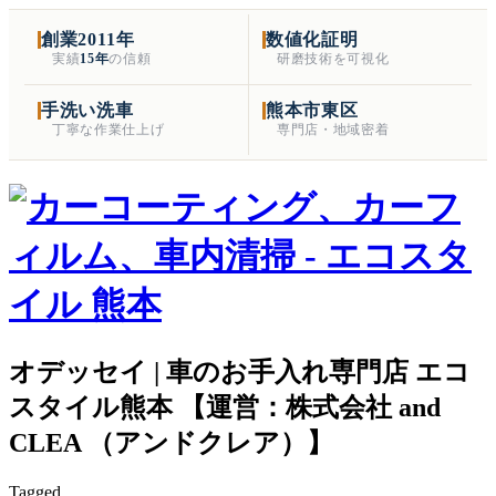
創業2011年
数値化証明
実績
15年
の信頼
研磨技術を可視化
手洗い洗車
熊本市東区
丁寧な作業仕上げ
専門店・地域密着
オデッセイ | 車のお手入れ専門店 エコ
スタイル熊本 【運営：株式会社 and
CLEA （アンドクレア）】
Tagged