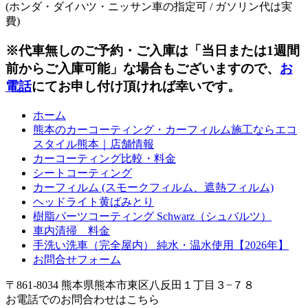
(ホンダ・ダイハツ・ニッサン車の指定可 / ガソリン代は実
費)
※代車無しのご予約・ご入庫は「当日または1週間
前からご入庫可能」な場合もございますので、
お
電話
にてお申し付け頂ければ幸いです。
ホーム
熊本のカーコーティング・カーフィルム施工ならエコ
スタイル熊本｜店舗情報
カーコーティング比較・料金
シートコーティング
カーフィルム (スモークフィルム、遮熱フィルム)
ヘッドライト黄ばみとり
樹脂パーツコーティング Schwarz（シュバルツ）
車内清掃 料金
手洗い洗車（完全屋内） 純水・温水使用【2026年】
お問合せフォーム
〒861-8034 熊本県熊本市東区八反田１丁目３−７８
お電話でのお問合わせはこちら