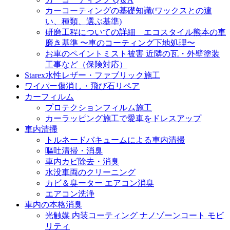
カーコーティングの基礎知識(ワックスとの違
い、種類、選ぶ基準)
研磨工程についての詳細 エコスタイル熊本の車
磨き基準 〜車のコーティング下地処理〜
お車のペイントミスト被害 近隣の瓦・外壁塗装
工事など（保険対応）
Starex水性レザー・ファブリック施工
ワイパー傷消し・飛び石リペア
カーフィルム
プロテクションフィルム施工
カーラッピング施工で愛車をドレスアップ
車内清掃
トルネードバキュームによる車内清掃
嘔吐清掃・消臭
車内カビ除去・消臭
水没車両のクリーニング
カビ＆臭ーター エアコン消臭
エアコン洗浄
車内の本格消臭
光触媒 内装コーティング ナノゾーンコート モビ
リティ