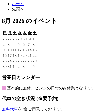
ホーム
先頭へ
8月 2026 のイベント
日
月
火
水
木
金
土
日
月
火
水
木
金
土
曜
曜
曜
曜
曜
曜
曜
2026
2026
2026
2026
2026
2026
2026
26
27
28
29
30
31
1
日
日
日
日
日
日
日
年
年
年
年
年
年
年
2026
2026
2026
2026
2026
2026
2026
2
3
4
5
6
7
8
7
7
7
7
7
7
8
年
年
年
年
年
年
年
2026
2026
2026
2026
2026
2026
2026
9
10
11
12
13
14
15
月
月
月
月
月
月
月
8
8
8
8
8
8
8
年
年
年
年
年
年
年
2026
2026
2026
2026
2026
2026
2026
16
17
18
19
20
21
22
26
27
28
29
30
31
1
月
月
月
月
月
月
月
8
8
8
8
8
8
8
年
年
年
年
年
年
年
2026
2026
2026
2026
2026
2026
2026
23
24
25
26
27
28
29
日
日
日
日
日
日
日
2
3
4
5
6
7
8
月
月
月
月
月
月
月
8
8
8
8
8
8
8
年
年
年
年
年
年
年
2026
2026
2026
2026
2026
2026
2026
30
31
1
2
3
4
5
日
日
日
日
日
日
日
9
10
11
12
13
14
15
月
月
月
月
月
月
月
8
8
8
8
8
8
8
年
年
年
年
年
年
年
日
日
日
日
日
日
日
16
17
18
19
20
21
22
月
月
月
月
月
月
月
8
8
9
9
9
9
9
営業日カレンダー
日
日
日
日
日
日
日
23
24
25
26
27
28
29
月
月
月
月
月
月
月
日
日
日
日
日
日
日
30
31
1
2
3
4
5
基本的に無休、ピンクの日付のみ休業となります！
日
日
日
日
日
日
日
代車の空き状況 (※要予約)
無料代車
を7台ご用意しております