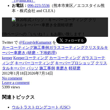
（@andclea）
お電話：
096-223-5536
（熊本市東区／エコスタイル熊
本・株式会社 and CLEA）
FBページへの「いいね！」もお願い致します！
Twitter で
@EcostyleKumamot
を
カーコーティング施工事例
ガラスコーティング
クリスタルキ
ーパー
車磨き (研磨・下地処理)
keeper
Keeperコーティング
カーコーティング
ガラスコーテ
ィング
キーパーコーティング
キーパープロショップ
クリス
タルキーパー
パッソ
施工事例
車磨き
軽研磨
2012年1月18日
2026年7月14日
No comment
Leave a comment
5399 views
関連トピックス
ウルトラストロングコート (USC)