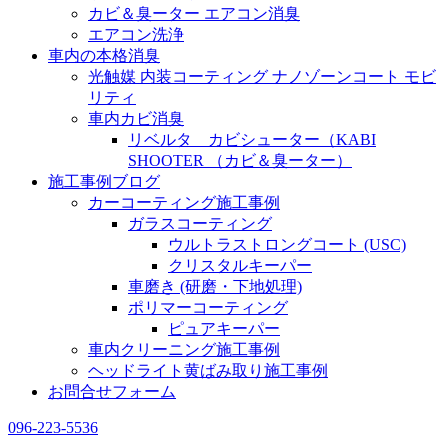
カビ＆臭ーター エアコン消臭
エアコン洗浄
車内の本格消臭
光触媒 内装コーティング ナノゾーンコート モビ
リティ
車内カビ消臭
リベルタ カビシューター（KABI
SHOOTER （カビ＆臭ーター）
施工事例ブログ
カーコーティング施工事例
ガラスコーティング
ウルトラストロングコート (USC)
クリスタルキーパー
車磨き (研磨・下地処理)
ポリマーコーティング
ピュアキーパー
車内クリーニング施工事例
ヘッドライト黄ばみ取り施工事例
お問合せフォーム
096-223-5536