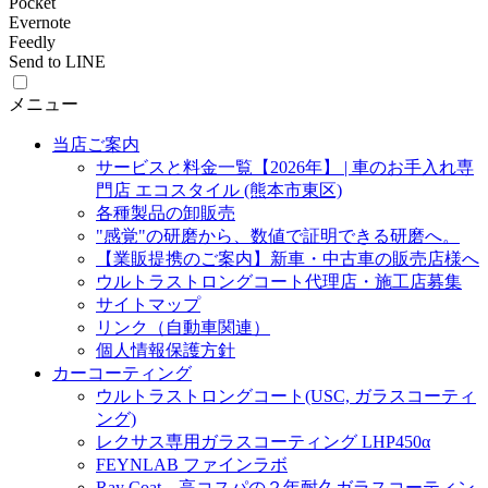
Pocket
Evernote
Feedly
Send to LINE
メニュー
当店ご案内
サービスと料金一覧【2026年】 | 車のお手入れ専
門店 エコスタイル (熊本市東区)
各種製品の卸販売
"感覚"の研磨から、数値で証明できる研磨へ。
【業販提携のご案内】新車・中古車の販売店様へ
ウルトラストロングコート代理店・施工店募集
サイトマップ
リンク（自動車関連）
個人情報保護方針
カーコーティング
ウルトラストロングコート(USC, ガラスコーティ
ング)
レクサス専用ガラスコーティング LHP450α
FEYNLAB ファインラボ
Ray Coat – 高コスパの２年耐久ガラスコーティン