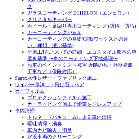
グ
ガラスコーティング ECHELON（エシュロン）
クリスタルキーパー
ホイール・足回り専用コーティング (防錆・防汚)
カーコーティング Q＆A
カーコーティングの基礎知識(ワックスとの違
い、種類、選ぶ基準)
研磨工程についての詳細 エコスタイル熊本の車
磨き基準 〜車のコーティング下地処理〜
お車のペイントミスト被害 近隣の瓦・外壁塗装
工事など（保険対応）
Starex水性レザー・ファブリック施工
ワイパー傷消し・飛び石リペア
カーフィルム
プロテクションフィルム施工
カーラッピング施工で愛車をドレスアップ
車内清掃
トルネードバキュームによる車内清掃
嘔吐清掃・消臭
車内カビ除去・消臭
水没車両のクリーニング