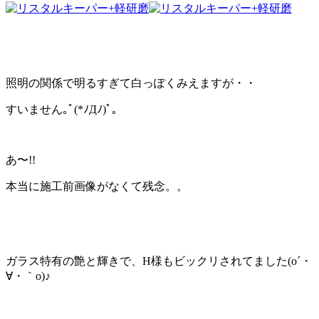
照明の関係で明るすぎて白っぽくみえますが・・
すいません｡ﾟ(*ﾉДﾉ)ﾟ｡
あ〜!!
本当に施工前画像がなくて残念。。
ガラス特有の艶と輝きで、H様もビックリされてました(o´・
∀・｀o)♪