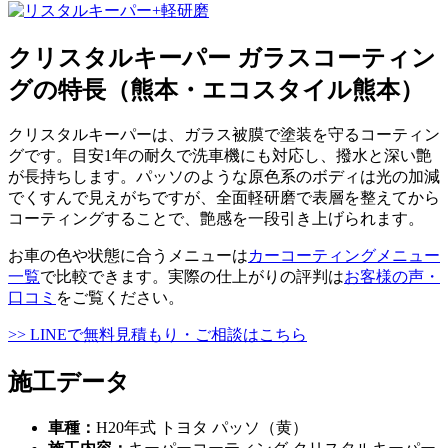
クリスタルキーパー ガラスコーティン
グの特長（熊本・エコスタイル熊本）
クリスタルキーパーは、ガラス被膜で塗装を守るコーティン
グです。目安1年の耐久で洗車機にも対応し、撥水と深い艶
が長持ちします。パッソのような原色系のボディは光の加減
でくすんで見えがちですが、全面軽研磨で表層を整えてから
コーティングすることで、艶感を一段引き上げられます。
お車の色や状態に合うメニューは
カーコーティングメニュー
一覧
で比較できます。実際の仕上がりの評判は
お客様の声・
口コミ
をご覧ください。
>> LINEで無料見積もり・ご相談はこちら
施工データ
車種：
H20年式 トヨタ パッソ（黄）