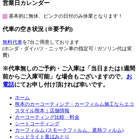
月
月
月
月
月
月
月
8
8
9
9
9
9
9
営業日カレンダー
日
日
日
日
日
日
日
23
24
25
26
27
28
29
月
月
月
月
月
月
月
日
日
日
日
日
日
日
30
31
1
2
3
4
5
基本的に無休、ピンクの日付のみ休業となります！
日
日
日
日
日
日
日
代車の空き状況 (※要予約)
無料代車
を7台ご用意しております
(ホンダ・ダイハツ・ニッサン車の指定可 / ガソリン代は実
費)
※代車無しのご予約・ご入庫は「当日または1週間
前からご入庫可能」な場合もございますので、
お
電話
にてお申し付け頂ければ幸いです。
ホーム
熊本のカーコーティング・カーフィルム施工ならエコ
スタイル熊本｜店舗情報
カーコーティング比較・料金
シートコーティング
カーフィルム (スモークフィルム、遮熱フィルム)
ヘッドライト黄ばみとり