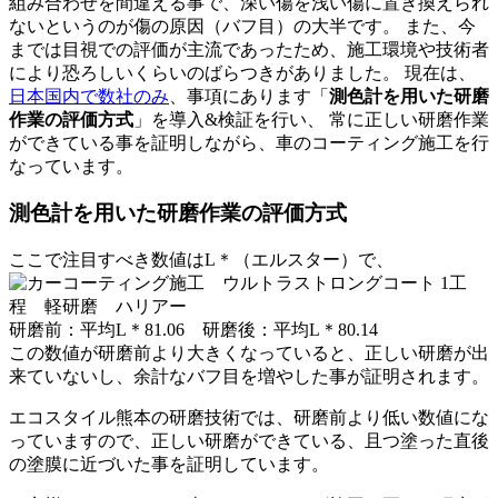
組み合わせを間違える事で、深い傷を浅い傷に置き換えられ
ないというのが傷の原因（バフ目）の大半です。 また、今
までは目視での評価が主流であったため、施工環境や技術者
により恐ろしいくらいのばらつきがありました。 現在は、
日本国内で数社のみ
、事項にあります「
測色計を用いた研磨
作業の評価方式
」を導入&検証を行い、 常に正しい研磨作業
ができている事を証明しながら、車のコーティング施工を行
なっています。
測色計を用いた研磨作業の評価方式
ここで注目すべき数値は
L＊
（エルスター）で、
研磨前
：
平均
L＊81.06
研磨後
：
平均
L＊80.14
この数値が
研磨前より大きくなっていると、正しい研磨が出
来ていないし、余計なバフ目を増やした事が証明
されます。
エコスタイル熊本の研磨技術では、研磨前より低い数値にな
っていますので、正しい研磨ができている、且つ塗った直後
の塗膜に近づいた事を証明しています。