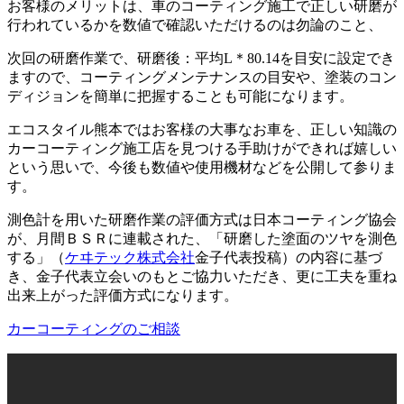
お客様のメリットは、車のコーティング施工で正しい研磨が
行われているかを数値で確認いただけるのは勿論のこと、
次回の研磨作業で、
研磨後
：
平均
L＊80.14
を目安に設定でき
ますので、コーティングメンテナンスの目安や、塗装のコン
ディジョンを簡単に把握することも可能になります。
エコスタイル熊本ではお客様の大事なお車を、正しい知識の
カーコーティング施工店を見つける手助けができれば嬉しい
という思いで、今後も数値や使用機材などを公開して参りま
す。
測色計を用いた研磨作業の評価方式は日本コーティング協会
が、月間ＢＳＲに連載された、「研磨した塗面のツヤを測色
する」（
ケヰテック株式会社
金子代表投稿）の内容に基づ
き、金子代表立会いのもとご協力いただき、更に工夫を重ね
出来上がった評価方式になります。
カーコーティングのご相談