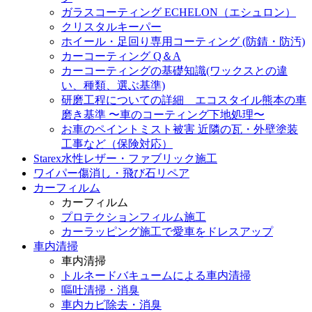
ガラスコーティング ECHELON（エシュロン）
クリスタルキーパー
ホイール・足回り専用コーティング (防錆・防汚)
カーコーティング Q＆A
カーコーティングの基礎知識(ワックスとの違
い、種類、選ぶ基準)
研磨工程についての詳細 エコスタイル熊本の車
磨き基準 〜車のコーティング下地処理〜
お車のペイントミスト被害 近隣の瓦・外壁塗装
工事など（保険対応）
Starex水性レザー・ファブリック施工
ワイパー傷消し・飛び石リペア
カーフィルム
カーフィルム
プロテクションフィルム施工
カーラッピング施工で愛車をドレスアップ
車内清掃
車内清掃
トルネードバキュームによる車内清掃
嘔吐清掃・消臭
車内カビ除去・消臭