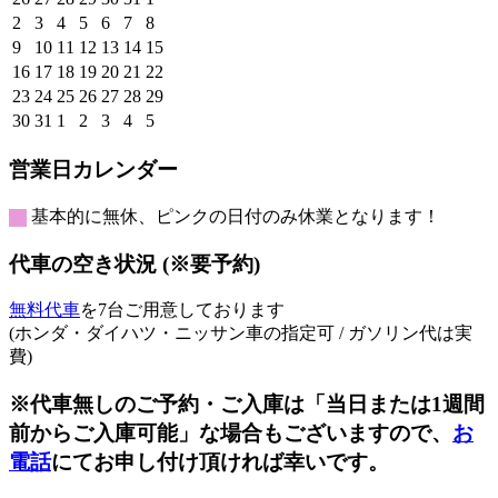
日
日
日
日
日
日
日
年
年
年
年
年
年
年
2026
2026
2026
2026
2026
2026
2026
2
3
4
5
6
7
8
7
7
7
7
7
7
8
年
年
年
年
年
年
年
2026
2026
2026
2026
2026
2026
2026
9
10
11
12
13
14
15
月
月
月
月
月
月
月
8
8
8
8
8
8
8
年
年
年
年
年
年
年
2026
2026
2026
2026
2026
2026
2026
16
17
18
19
20
21
22
26
27
28
29
30
31
1
月
月
月
月
月
月
月
8
8
8
8
8
8
8
年
年
年
年
年
年
年
2026
2026
2026
2026
2026
2026
2026
23
24
25
26
27
28
29
日
日
日
日
日
日
日
2
3
4
5
6
7
8
月
月
月
月
月
月
月
8
8
8
8
8
8
8
年
年
年
年
年
年
年
2026
2026
2026
2026
2026
2026
2026
30
31
1
2
3
4
5
日
日
日
日
日
日
日
9
10
11
12
13
14
15
月
月
月
月
月
月
月
8
8
8
8
8
8
8
年
年
年
年
年
年
年
日
日
日
日
日
日
日
16
17
18
19
20
21
22
月
月
月
月
月
月
月
8
8
9
9
9
9
9
営業日カレンダー
日
日
日
日
日
日
日
23
24
25
26
27
28
29
月
月
月
月
月
月
月
日
日
日
日
日
日
日
30
31
1
2
3
4
5
基本的に無休、ピンクの日付のみ休業となります！
日
日
日
日
日
日
日
代車の空き状況 (※要予約)
無料代車
を7台ご用意しております
(ホンダ・ダイハツ・ニッサン車の指定可 / ガソリン代は実
費)
※代車無しのご予約・ご入庫は「当日または1週間
前からご入庫可能」な場合もございますので、
お
電話
にてお申し付け頂ければ幸いです。