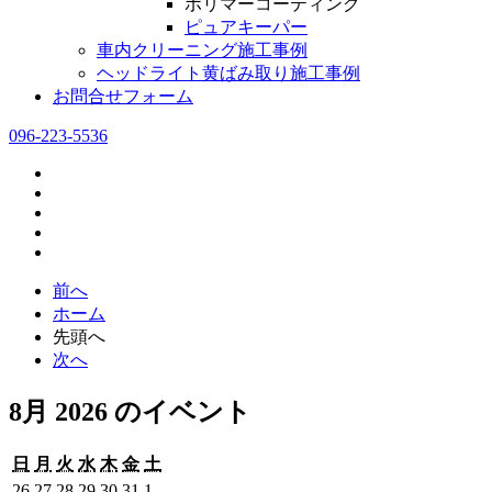
ポリマーコーティング
ピュアキーパー
車内クリーニング施工事例
ヘッドライト黄ばみ取り施工事例
お問合せフォーム
096-223-5536
前へ
ホーム
先頭へ
次へ
8月 2026 のイベント
日
月
火
水
木
金
土
日
月
火
水
木
金
土
曜
曜
曜
曜
曜
曜
曜
2026
2026
2026
2026
2026
2026
2026
26
27
28
29
30
31
1