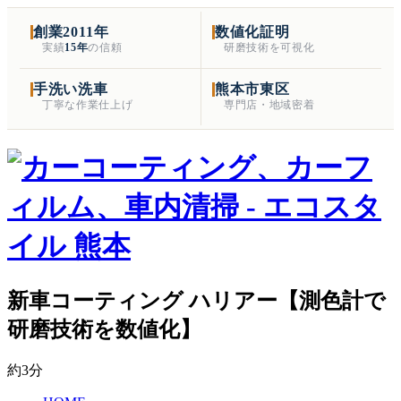
創業2011年
数値化証明
実績
15年
の信頼
研磨技術を可視化
手洗い洗車
熊本市東区
丁寧な作業仕上げ
専門店・地域密着
新車コーティング ハリアー【測色計で
研磨技術を数値化】
約3分