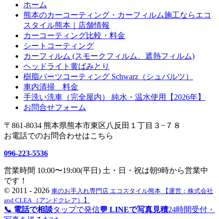
ホーム
熊本のカーコーティング・カーフィルム施工ならエコ
スタイル熊本｜店舗情報
カーコーティング比較・料金
シートコーティング
カーフィルム (スモークフィルム、遮熱フィルム)
ヘッドライト黄ばみとり
樹脂パーツコーティング Schwarz（シュバルツ）
車内清掃 料金
手洗い洗車（完全屋内） 純水・温水使用【2026年】
お問合せフォーム
〒861-8034 熊本県熊本市東区八反田１丁目３−７８
お電話でのお問合わせはこちら
096-223-5536
営業時間 10:00〜19:00(平日) 土・日・祝は朝9時から営業中
です！
©
2011 - 2026
車のお手入れ専門店 エコスタイル熊本 【運営：株式会社
and CLEA （アンドクレア）】
📞 電話で相談
タップで発信
💬 LINEで写真見積
24時間受付・