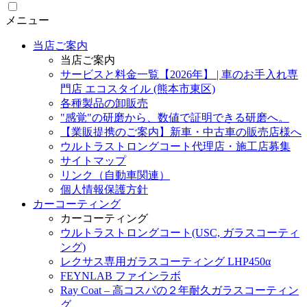
メニュー
当店ご案内
当店ご案内
サービスと料金一覧【2026年】 | 車のお手入れ専
門店 エコスタイル (熊本市東区)
各種製品の卸販売
"感覚"の研磨から、数値で証明できる研磨へ。
【業販提携のご案内】新車・中古車の販売店様へ
ウルトラストロングコート代理店・施工店募集
サイトマップ
リンク（自動車関連）
個人情報保護方針
カーコーティング
カーコーティング
ウルトラストロングコート(USC, ガラスコーティ
ング)
レクサス専用ガラスコーティング LHP450α
FEYNLAB ファインラボ
Ray Coat – 高コスパの２年耐久ガラスコーティン
グ