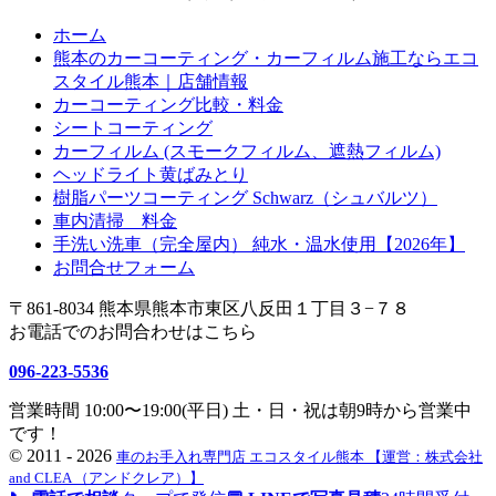
ホーム
熊本のカーコーティング・カーフィルム施工ならエコ
スタイル熊本｜店舗情報
カーコーティング比較・料金
シートコーティング
カーフィルム (スモークフィルム、遮熱フィルム)
ヘッドライト黄ばみとり
樹脂パーツコーティング Schwarz（シュバルツ）
車内清掃 料金
手洗い洗車（完全屋内） 純水・温水使用【2026年】
お問合せフォーム
〒861-8034 熊本県熊本市東区八反田１丁目３−７８
お電話でのお問合わせはこちら
096-223-5536
営業時間 10:00〜19:00(平日) 土・日・祝は朝9時から営業中
です！
©
2011 - 2026
車のお手入れ専門店 エコスタイル熊本 【運営：株式会社
and CLEA （アンドクレア）】