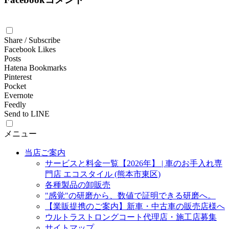
Share / Subscribe
Facebook Likes
Posts
Hatena Bookmarks
Pinterest
Pocket
Evernote
Feedly
Send to LINE
メニュー
当店ご案内
サービスと料金一覧【2026年】 | 車のお手入れ専
門店 エコスタイル (熊本市東区)
各種製品の卸販売
"感覚"の研磨から、数値で証明できる研磨へ。
【業販提携のご案内】新車・中古車の販売店様へ
ウルトラストロングコート代理店・施工店募集
サイトマップ