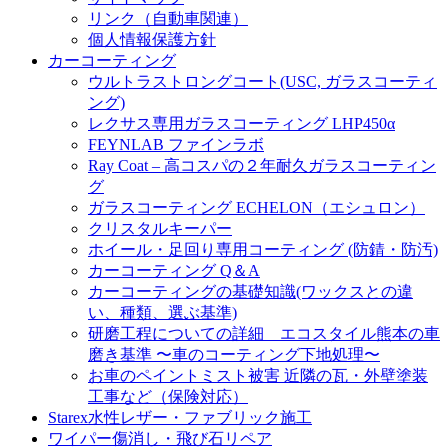
リンク（自動車関連）
個人情報保護方針
カーコーティング
ウルトラストロングコート(USC, ガラスコーティ
ング)
レクサス専用ガラスコーティング LHP450α
FEYNLAB ファインラボ
Ray Coat – 高コスパの２年耐久ガラスコーティン
グ
ガラスコーティング ECHELON（エシュロン）
クリスタルキーパー
ホイール・足回り専用コーティング (防錆・防汚)
カーコーティング Q＆A
カーコーティングの基礎知識(ワックスとの違
い、種類、選ぶ基準)
研磨工程についての詳細 エコスタイル熊本の車
磨き基準 〜車のコーティング下地処理〜
お車のペイントミスト被害 近隣の瓦・外壁塗装
工事など（保険対応）
Starex水性レザー・ファブリック施工
ワイパー傷消し・飛び石リペア