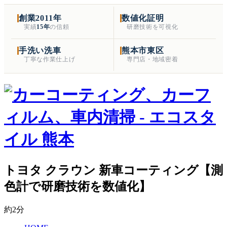
創業2011年
数値化証明
実績
15年
の信頼
研磨技術を可視化
手洗い洗車
熊本市東区
丁寧な作業仕上げ
専門店・地域密着
トヨタ クラウン 新車コーティング【測
色計で研磨技術を数値化】
約2分