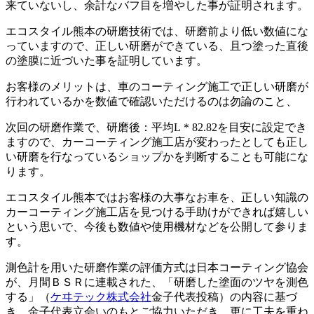
来ていないし、余計なバフ目を増やした
事が証明
されます。
エコスタイル熊本の研磨技術では、研磨前より低い数値にな
っていますので、正しい研磨ができている、且つ塗った直後
の塗膜に近づいた事を証明しています。
お客様のメリットは、車のコーティング施工で正しい研磨が
行われているかを数値で確認いただけるのは勿論のこと、
次回の研磨作業で、
研磨後
：
平均
L＊82.82
を目安に設定でき
ますので、カーコーティング施工店が変わったとしても正し
い研磨を行なっているショップかを判断することも可能にな
ります。
エコスタイル熊本ではお客様の大事なお車を、正しい知識の
カーコーティング施工店を見つける手助けができれば嬉しい
という思いで、今後も数値や使用機材などを公開して参りま
す。
測色計を用いた研磨作業の評価方式は日本コーティング協会
が、月間ＢＳＲに連載された、「研磨した塗面のツヤを測色
する」（
ケヰテック株式会社
金子代表投稿）の内容に基づ
き、金子代表立会いのもとご協力いただき、更に工夫を重ね