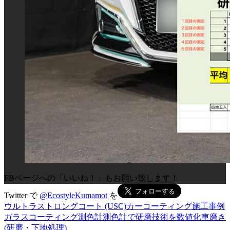
FBページへの「いいね！」もお願い致します！
Twitter で
@EcostyleKumamot
を
ウルトラストロングコート (USC)
カーコーティング施工事例
ガラスコーティング
測色計
測色計で研磨技術を数値化
車磨き
(研磨・下地処理)