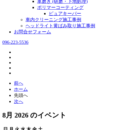
車磨き (研磨・下地処理)
ポリマーコーティング
ピュアキーパー
車内クリーニング施工事例
ヘッドライト黄ばみ取り施工事例
お問合せフォーム
096-223-5536
前へ
ホーム
先頭へ
次へ
8月 2026 のイベント
日
月
火
水
木
金
土
日
月
火
水
木
金
土