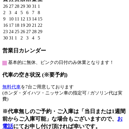
曜
曜
曜
曜
曜
曜
曜
2026
2026
2026
2026
2026
2026
2026
26
27
28
29
30
31
1
日
日
日
日
日
日
日
年
年
年
年
年
年
年
2026
2026
2026
2026
2026
2026
2026
2
3
4
5
6
7
8
7
7
7
7
7
7
8
年
年
年
年
年
年
年
2026
2026
2026
2026
2026
2026
2026
9
10
11
12
13
14
15
月
月
月
月
月
月
月
8
8
8
8
8
8
8
年
年
年
年
年
年
年
2026
2026
2026
2026
2026
2026
2026
16
17
18
19
20
21
22
26
27
28
29
30
31
1
月
月
月
月
月
月
月
8
8
8
8
8
8
8
年
年
年
年
年
年
年
2026
2026
2026
2026
2026
2026
2026
23
24
25
26
27
28
29
日
日
日
日
日
日
日
2
3
4
5
6
7
8
月
月
月
月
月
月
月
8
8
8
8
8
8
8
年
年
年
年
年
年
年
2026
2026
2026
2026
2026
2026
2026
30
31
1
2
3
4
5
日
日
日
日
日
日
日
9
10
11
12
13
14
15
月
月
月
月
月
月
月
8
8
8
8
8
8
8
年
年
年
年
年
年
年
日
日
日
日
日
日
日
16
17
18
19
20
21
22
月
月
月
月
月
月
月
8
8
9
9
9
9
9
営業日カレンダー
日
日
日
日
日
日
日
23
24
25
26
27
28
29
月
月
月
月
月
月
月
日
日
日
日
日
日
日
30
31
1
2
3
4
5
基本的に無休、ピンクの日付のみ休業となります！
日
日
日
日
日
日
日
代車の空き状況 (※要予約)
無料代車
を7台ご用意しております
(ホンダ・ダイハツ・ニッサン車の指定可 / ガソリン代は実
費)
※代車無しのご予約・ご入庫は「当日または1週間
前からご入庫可能」な場合もございますので、
お
電話
にてお申し付け頂ければ幸いです。