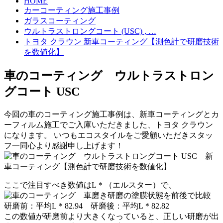
HOME
カーコーティング施工事例
ガラスコーティング
ウルトラストロングコート (USC) , …
トヨタ クラウン 新車コーティング【測色計で研磨技術
を数値化】
車のコーティング ウルトラストロン
グコート USC
今回の車のコーティング施工事例は、新車コーティングとカ
ーフィルム施工でご入庫いただきました、トヨタ クラウン
になります。 いつもエコスタイルをご愛顧いただきスタッ
フ一同心より感謝申し上げます！
ここで注目すべき数値は
L＊
（エルスター）で、
研磨前
：
平均
L＊82.94
研磨後
：
平均
L＊82.82
この数値が
研磨前より
大きく
なっていると、
正しい研磨が出