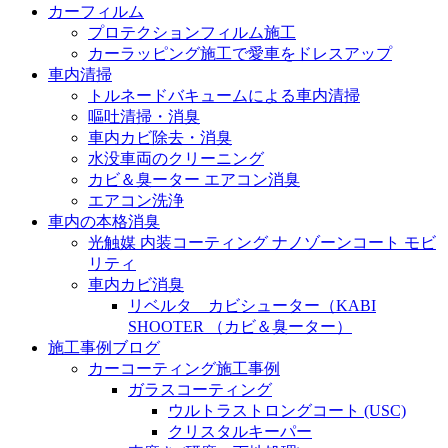
カーフィルム
プロテクションフィルム施工
カーラッピング施工で愛車をドレスアップ
車内清掃
トルネードバキュームによる車内清掃
嘔吐清掃・消臭
車内カビ除去・消臭
水没車両のクリーニング
カビ＆臭ーター エアコン消臭
エアコン洗浄
車内の本格消臭
光触媒 内装コーティング ナノゾーンコート モビ
リティ
車内カビ消臭
リベルタ カビシューター（KABI
SHOOTER （カビ＆臭ーター）
施工事例ブログ
カーコーティング施工事例
ガラスコーティング
ウルトラストロングコート (USC)
クリスタルキーパー