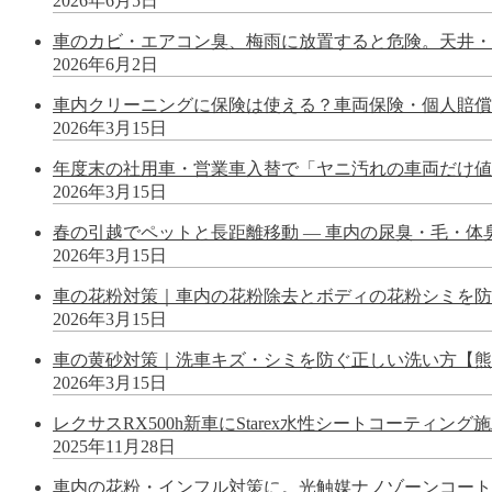
2026年6月5日
車のカビ・エアコン臭、梅雨に放置すると危険。天井・
2026年6月2日
車内クリーニングに保険は使える？車両保険・個人賠償
2026年3月15日
年度末の社用車・営業車入替で「ヤニ汚れの車両だけ値が
2026年3月15日
春の引越でペットと長距離移動 — 車内の尿臭・毛・
2026年3月15日
車の花粉対策｜車内の花粉除去とボディの花粉シミを防
2026年3月15日
車の黄砂対策｜洗車キズ・シミを防ぐ正しい洗い方【熊
2026年3月15日
レクサスRX500h新車にStarex水性シートコーティン
2025年11月28日
車内の花粉・インフル対策に。光触媒ナノゾーンコート