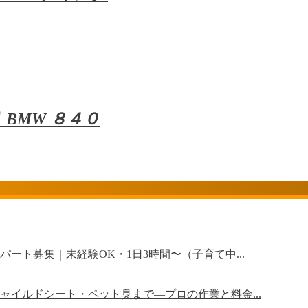
BMW ８４０
ート募集｜未経験OK・1日3時間〜（子育て中...
イルドシート・ペット臭まで—プロの作業と料金...