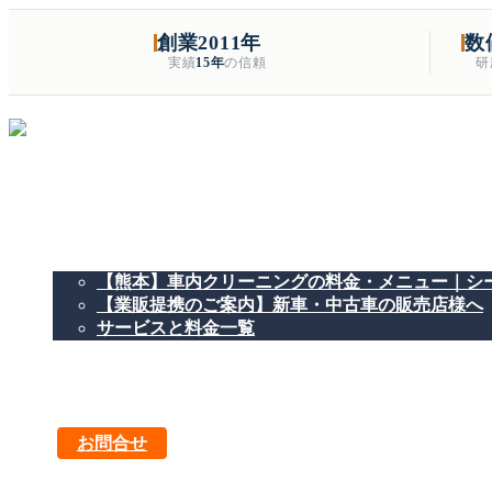
創業2011年
数
実績
15年
の信頼
研
熊本市東区の車のお手入れ専門店
当店ご案内
【熊本】車内クリーニングの料金・メニュー｜シー
【業販提携のご案内】新車・中古車の販売店様へ
サービスと料金一覧
カーコーティング
Starex水性レザー・ファブリック施工
カーフィルム
施工事例ブログ
お問合せ
…