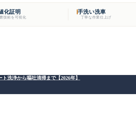
値化証明
手洗い洗車
磨技術を可視化
丁寧な作業仕上げ
ト洗浄から嘔吐清掃まで【2026年】