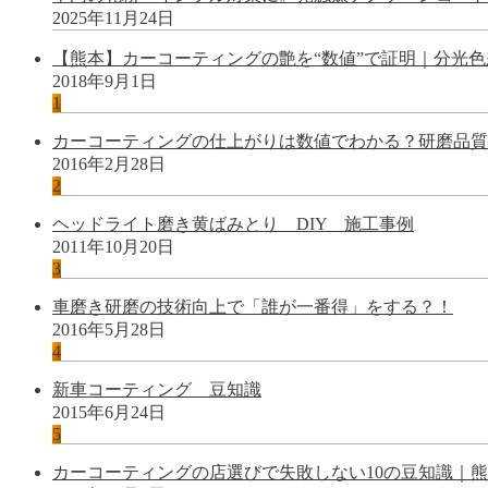
2025年11月24日
【熊本】カーコーティングの艶を“数値”で証明｜分光
2018年9月1日
1
カーコーティングの仕上がりは数値でわかる？研磨品質
2016年2月28日
2
ヘッドライト磨き黄ばみとり DIY 施工事例
2011年10月20日
3
車磨き研磨の技術向上で「誰が一番得」をする？！
2016年5月28日
4
新車コーティング 豆知識
2015年6月24日
5
カーコーティングの店選びで失敗しない10の豆知識｜