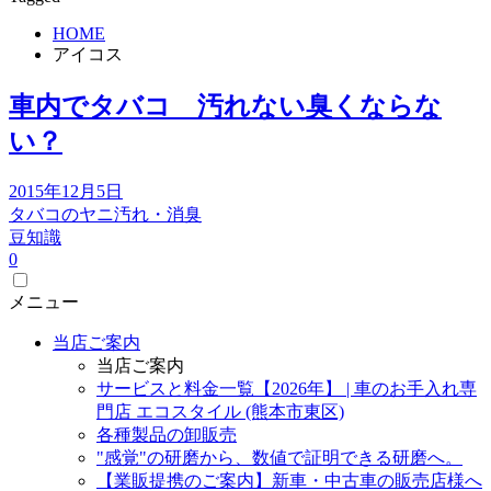
HOME
アイコス
車内でタバコ 汚れない臭くならな
い？
2015年12月5日
タバコのヤニ汚れ・消臭
豆知識
0
メニュー
当店ご案内
当店ご案内
サービスと料金一覧【2026年】 | 車のお手入れ専
門店 エコスタイル (熊本市東区)
各種製品の卸販売
"感覚"の研磨から、数値で証明できる研磨へ。
【業販提携のご案内】新車・中古車の販売店様へ