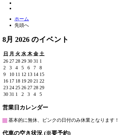
ホーム
先頭へ
8月 2026 のイベント
日
月
火
水
木
金
土
日
月
火
水
木
金
土
曜
曜
曜
曜
曜
曜
曜
2026
2026
2026
2026
2026
2026
2026
26
27
28
29
30
31
1
日
日
日
日
日
日
日
年
年
年
年
年
年
年
2026
2026
2026
2026
2026
2026
2026
2
3
4
5
6
7
8
7
7
7
7
7
7
8
年
年
年
年
年
年
年
2026
2026
2026
2026
2026
2026
2026
9
10
11
12
13
14
15
月
月
月
月
月
月
月
8
8
8
8
8
8
8
年
年
年
年
年
年
年
2026
2026
2026
2026
2026
2026
2026
16
17
18
19
20
21
22
26
27
28
29
30
31
1
月
月
月
月
月
月
月
8
8
8
8
8
8
8
年
年
年
年
年
年
年
2026
2026
2026
2026
2026
2026
2026
23
24
25
26
27
28
29
日
日
日
日
日
日
日
2
3
4
5
6
7
8
月
月
月
月
月
月
月
8
8
8
8
8
8
8
年
年
年
年
年
年
年
2026
2026
2026
2026
2026
2026
2026
30
31
1
2
3
4
5
日
日
日
日
日
日
日
9
10
11
12
13
14
15
月
月
月
月
月
月
月
8
8
8
8
8
8
8
年
年
年
年
年
年
年
日
日
日
日
日
日
日
16
17
18
19
20
21
22
月
月
月
月
月
月
月
8
8
9
9
9
9
9
営業日カレンダー
日
日
日
日
日
日
日
23
24
25
26
27
28
29
月
月
月
月
月
月
月
日
日
日
日
日
日
日
30
31
1
2
3
4
5
基本的に無休、ピンクの日付のみ休業となります！
日
日
日
日
日
日
日
代車の空き状況 (※要予約)