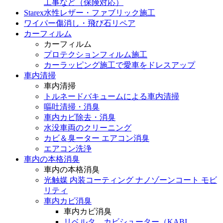
工事など（保険対応）
Starex水性レザー・ファブリック施工
ワイパー傷消し・飛び石リペア
カーフィルム
カーフィルム
プロテクションフィルム施工
カーラッピング施工で愛車をドレスアップ
車内清掃
車内清掃
トルネードバキュームによる車内清掃
嘔吐清掃・消臭
車内カビ除去・消臭
水没車両のクリーニング
カビ＆臭ーター エアコン消臭
エアコン洗浄
車内の本格消臭
車内の本格消臭
光触媒 内装コーティング ナノゾーンコート モビ
リティ
車内カビ消臭
車内カビ消臭
リベルタ カビシューター（KABI