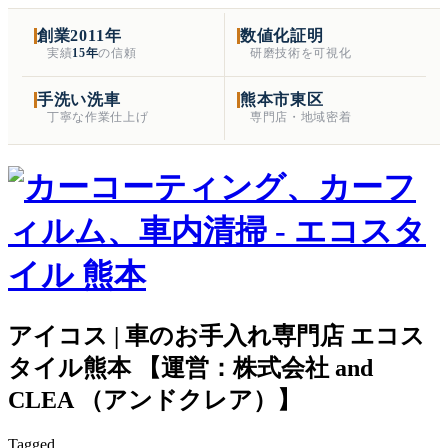
創業2011年
数値化証明
実績
15年
の信頼
研磨技術を可視化
手洗い洗車
熊本市東区
丁寧な作業仕上げ
専門店・地域密着
アイコス | 車のお手入れ専門店 エコス
タイル熊本 【運営：株式会社 and
CLEA （アンドクレア）】
Tagged