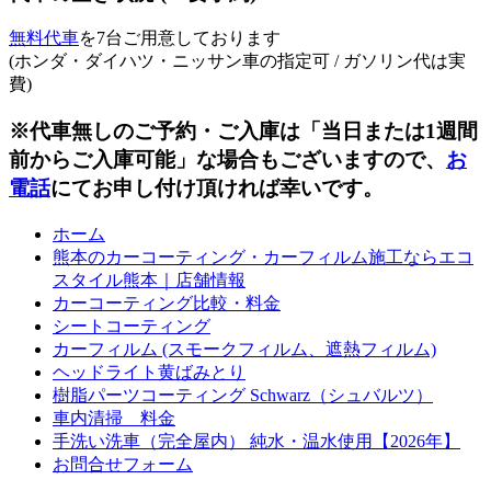
無料代車
を7台ご用意しております
(ホンダ・ダイハツ・ニッサン車の指定可 / ガソリン代は実
費)
※代車無しのご予約・ご入庫は「当日または1週間
前からご入庫可能」な場合もございますので、
お
電話
にてお申し付け頂ければ幸いです。
ホーム
熊本のカーコーティング・カーフィルム施工ならエコ
スタイル熊本｜店舗情報
カーコーティング比較・料金
シートコーティング
カーフィルム (スモークフィルム、遮熱フィルム)
ヘッドライト黄ばみとり
樹脂パーツコーティング Schwarz（シュバルツ）
車内清掃 料金
手洗い洗車（完全屋内） 純水・温水使用【2026年】
お問合せフォーム