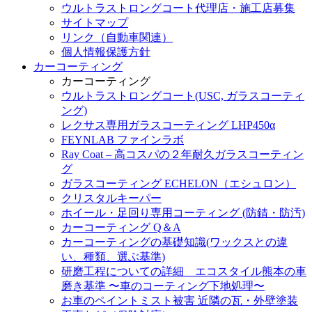
ウルトラストロングコート代理店・施工店募集
サイトマップ
リンク（自動車関連）
個人情報保護方針
カーコーティング
カーコーティング
ウルトラストロングコート(USC, ガラスコーティ
ング)
レクサス専用ガラスコーティング LHP450α
FEYNLAB ファインラボ
Ray Coat – 高コスパの２年耐久ガラスコーティン
グ
ガラスコーティング ECHELON（エシュロン）
クリスタルキーパー
ホイール・足回り専用コーティング (防錆・防汚)
カーコーティング Q＆A
カーコーティングの基礎知識(ワックスとの違
い、種類、選ぶ基準)
研磨工程についての詳細 エコスタイル熊本の車
磨き基準 〜車のコーティング下地処理〜
お車のペイントミスト被害 近隣の瓦・外壁塗装