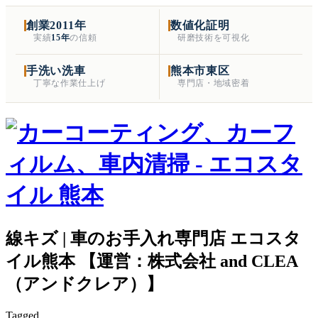
創業2011年
数値化証明
実績
15年
の信頼
研磨技術を可視化
手洗い洗車
熊本市東区
丁寧な作業仕上げ
専門店・地域密着
線キズ | 車のお手入れ専門店 エコスタ
イル熊本 【運営：株式会社 and CLEA
（アンドクレア）】
Tagged