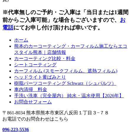
※代車無しのご予約・ご入庫は「当日または1週間
前からご入庫可能」な場合もございますので、
お
電話
にてお申し付け頂ければ幸いです。
ホーム
熊本のカーコーティング・カーフィルム施工ならエコ
スタイル熊本｜店舗情報
カーコーティング比較・料金
シートコーティング
カーフィルム (スモークフィルム、遮熱フィルム)
ヘッドライト黄ばみとり
樹脂パーツコーティング Schwarz（シュバルツ）
車内清掃 料金
手洗い洗車（完全屋内） 純水・温水使用【2026年】
お問合せフォーム
〒861-8034 熊本県熊本市東区八反田１丁目３−７８
お電話でのお問合わせはこちら
096-223-5536