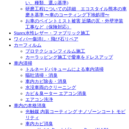
い、種類、選ぶ基準)
研磨工程についての詳細 エコスタイル熊本の車
磨き基準 〜車のコーティング下地処理〜
お車のペイントミスト被害 近隣の瓦・外壁塗装
工事など（保険対応）
Starex水性レザー・ファブリック施工
ワイパー傷消し・飛び石リペア
カーフィルム
プロテクションフィルム施工
カーラッピング施工で愛車をドレスアップ
車内清掃
トルネードバキュームによる車内清掃
嘔吐清掃・消臭
車内カビ除去・消臭
水没車両のクリーニング
カビ＆臭ーター エアコン消臭
エアコン洗浄
車内の本格消臭
光触媒 内装コーティング ナノゾーンコート モビ
リティ
車内カビ消臭