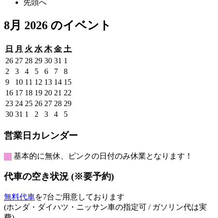
先頭へ
8月 2026 のイベント
日
月
火
水
木
金
土
日
月
火
水
木
金
土
曜
曜
曜
曜
曜
曜
曜
2026
2026
2026
2026
2026
2026
2026
26
27
28
29
30
31
1
日
日
日
日
日
日
日
年
年
年
年
年
年
年
2026
2026
2026
2026
2026
2026
2026
2
3
4
5
6
7
8
7
7
7
7
7
7
8
年
年
年
年
年
年
年
2026
2026
2026
2026
2026
2026
2026
9
10
11
12
13
14
15
月
月
月
月
月
月
月
8
8
8
8
8
8
8
年
年
年
年
年
年
年
2026
2026
2026
2026
2026
2026
2026
16
17
18
19
20
21
22
26
27
28
29
30
31
1
月
月
月
月
月
月
月
8
8
8
8
8
8
8
年
年
年
年
年
年
年
2026
2026
2026
2026
2026
2026
2026
23
24
25
26
27
28
29
日
日
日
日
日
日
日
2
3
4
5
6
7
8
月
月
月
月
月
月
月
8
8
8
8
8
8
8
年
年
年
年
年
年
年
2026
2026
2026
2026
2026
2026
2026
30
31
1
2
3
4
5
日
日
日
日
日
日
日
9
10
11
12
13
14
15
月
月
月
月
月
月
月
8
8
8
8
8
8
8
年
年
年
年
年
年
年
日
日
日
日
日
日
日
16
17
18
19
20
21
22
月
月
月
月
月
月
月
8
8
9
9
9
9
9
営業日カレンダー
日
日
日
日
日
日
日
23
24
25
26
27
28
29
月
月
月
月
月
月
月
日
日
日
日
日
日
日
30
31
1
2
3
4
5
基本的に無休、ピンクの日付のみ休業となります！
日
日
日
日
日
日
日
代車の空き状況 (※要予約)
無料代車
を7台ご用意しております
(ホンダ・ダイハツ・ニッサン車の指定可 / ガソリン代は実
費)