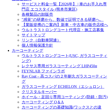
サービスと料金一覧【2026年】 | 車のお手入れ専
門店 エコスタイル (熊本市東区)
各種製品の卸販売
"感覚"の研磨から、数値で証明できる研磨へ。
【業販提携のご案内】新車・中古車の販売店様へ
ウルトラストロングコート代理店・施工店募集
サイトマップ
リンク（自動車関連）
個人情報保護方針
カーコーティング
ウルトラストロングコート(USC, ガラスコーティ
ング)
レクサス専用ガラスコーティング LHP450α
FEYNLAB ファインラボ
Ray Coat – 高コスパの２年耐久ガラスコーティン
グ
ガラスコーティング ECHELON（エシュロン）
クリスタルキーパー
ホイール・足回り専用コーティング (防錆・防汚)
カーコーティング Q＆A
カーコーティングの基礎知識(ワックスとの違