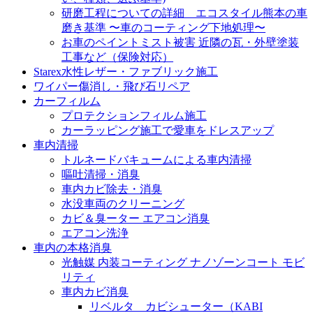
研磨工程についての詳細 エコスタイル熊本の車
磨き基準 〜車のコーティング下地処理〜
お車のペイントミスト被害 近隣の瓦・外壁塗装
工事など（保険対応）
Starex水性レザー・ファブリック施工
ワイパー傷消し・飛び石リペア
カーフィルム
プロテクションフィルム施工
カーラッピング施工で愛車をドレスアップ
車内清掃
トルネードバキュームによる車内清掃
嘔吐清掃・消臭
車内カビ除去・消臭
水没車両のクリーニング
カビ＆臭ーター エアコン消臭
エアコン洗浄
車内の本格消臭
光触媒 内装コーティング ナノゾーンコート モビ
リティ
車内カビ消臭
リベルタ カビシューター（KABI