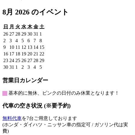
8月 2026 のイベント
日
月
火
水
木
金
土
日
月
火
水
木
金
土
曜
曜
曜
曜
曜
曜
曜
2026
2026
2026
2026
2026
2026
2026
26
27
28
29
30
31
1
日
日
日
日
日
日
日
年
年
年
年
年
年
年
2026
2026
2026
2026
2026
2026
2026
2
3
4
5
6
7
8
7
7
7
7
7
7
8
年
年
年
年
年
年
年
2026
2026
2026
2026
2026
2026
2026
9
10
11
12
13
14
15
月
月
月
月
月
月
月
8
8
8
8
8
8
8
年
年
年
年
年
年
年
2026
2026
2026
2026
2026
2026
2026
16
17
18
19
20
21
22
26
27
28
29
30
31
1
月
月
月
月
月
月
月
8
8
8
8
8
8
8
年
年
年
年
年
年
年
2026
2026
2026
2026
2026
2026
2026
23
24
25
26
27
28
29
日
日
日
日
日
日
日
2
3
4
5
6
7
8
月
月
月
月
月
月
月
8
8
8
8
8
8
8
年
年
年
年
年
年
年
2026
2026
2026
2026
2026
2026
2026
30
31
1
2
3
4
5
日
日
日
日
日
日
日
9
10
11
12
13
14
15
月
月
月
月
月
月
月
8
8
8
8
8
8
8
年
年
年
年
年
年
年
日
日
日
日
日
日
日
16
17
18
19
20
21
22
月
月
月
月
月
月
月
8
8
9
9
9
9
9
営業日カレンダー
日
日
日
日
日
日
日
23
24
25
26
27
28
29
月
月
月
月
月
月
月
日
日
日
日
日
日
日
30
31
1
2
3
4
5
基本的に無休、ピンクの日付のみ休業となります！
日
日
日
日
日
日
日
代車の空き状況 (※要予約)
無料代車
を7台ご用意しております
(ホンダ・ダイハツ・ニッサン車の指定可 / ガソリン代は実
費)