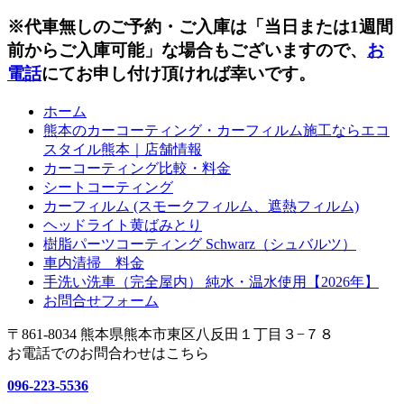
※代車無しのご予約・ご入庫は「当日または1週間
前からご入庫可能」な場合もございますので、
お
電話
にてお申し付け頂ければ幸いです。
ホーム
熊本のカーコーティング・カーフィルム施工ならエコ
スタイル熊本｜店舗情報
カーコーティング比較・料金
シートコーティング
カーフィルム (スモークフィルム、遮熱フィルム)
ヘッドライト黄ばみとり
樹脂パーツコーティング Schwarz（シュバルツ）
車内清掃 料金
手洗い洗車（完全屋内） 純水・温水使用【2026年】
お問合せフォーム
〒861-8034 熊本県熊本市東区八反田１丁目３−７８
お電話でのお問合わせはこちら
096-223-5536