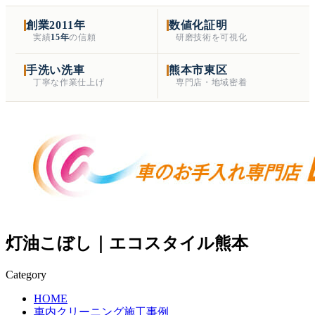
創業2011年
数値化証明
実績
15年
の信頼
研磨技術を可視化
手洗い洗車
熊本市東区
丁寧な作業仕上げ
専門店・地域密着
灯油こぼし｜エコスタイル熊本
Category
HOME
車内クリーニング施工事例