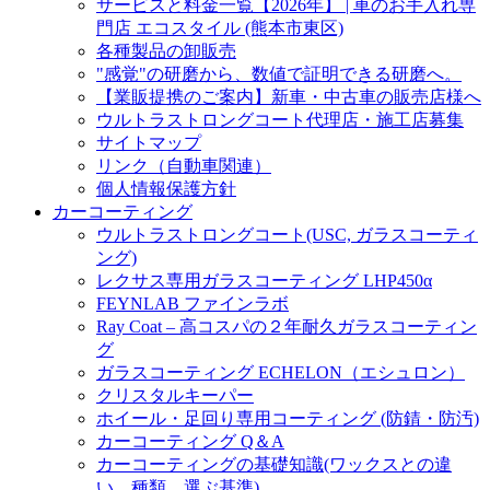
サービスと料金一覧【2026年】 | 車のお手入れ専
門店 エコスタイル (熊本市東区)
各種製品の卸販売
"感覚"の研磨から、数値で証明できる研磨へ。
【業販提携のご案内】新車・中古車の販売店様へ
ウルトラストロングコート代理店・施工店募集
サイトマップ
リンク（自動車関連）
個人情報保護方針
カーコーティング
ウルトラストロングコート(USC, ガラスコーティ
ング)
レクサス専用ガラスコーティング LHP450α
FEYNLAB ファインラボ
Ray Coat – 高コスパの２年耐久ガラスコーティン
グ
ガラスコーティング ECHELON（エシュロン）
クリスタルキーパー
ホイール・足回り専用コーティング (防錆・防汚)
カーコーティング Q＆A
カーコーティングの基礎知識(ワックスとの違
い、種類、選ぶ基準)